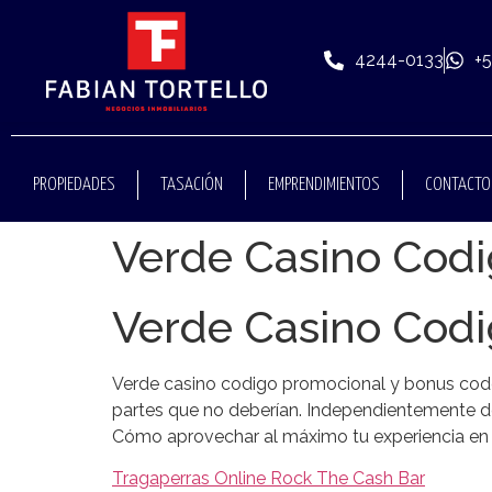
4244-0133
+
PROPIEDADES
TASACIÓN
EMPRENDIMIENTOS
CONTACTO
Verde Casino Cod
Verde Casino Cod
Verde casino codigo promocional y bonus code 
partes que no deberían. Independientemente de
Cómo aprovechar al máximo tu experiencia en e
Tragaperras Online Rock The Cash Bar