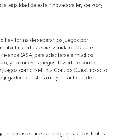
 la legalidad de esta innovadora ley de 2023
 no hay forma de separar los juegos por
ecibir la oferta de bienvenida en Double
a Zelanda (ASA, para adaptarse a muchos
ro, y en muchos juegos. Diviértete con las
 en juegos como NetEnts Gonzo’s Quest, no solo
i el jugador apuesta la mayor cantidad de
ragamonedas en línea con algunos de los títulos