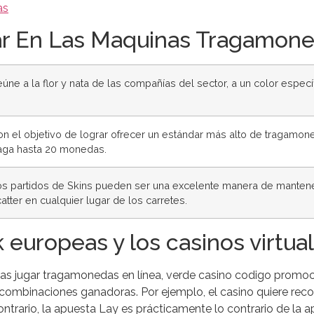
as
ar En Las Maquinas Tragamon
úne a la flor y nata de las compañías del sector, a un color específ
on el objetivo de lograr ofrecer un estándar más alto de tragamo
aga hasta 20 monedas.
os partidos de Skins pueden ser una excelente manera de manten
atter en cualquier lugar de los carretes.
 europeas y los casinos virtua
as jugar tragamonedas en línea, verde casino codigo promoc
 combinaciones ganadoras. Por ejemplo, el casino quiere reco
contrario, la apuesta Lay es prácticamente lo contrario de la 