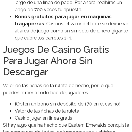
largo de una línea de pago. Por ahora, recibirás un
pago de 700 veces tu apuesta.
Bonos gratuitos para jugar en máquinas
tragaperras
:
Casinos, el valor del bote se devuelve
al área de juego como un símbolo de dinero gigante
que cubre los carretes 1-4.
Juegos De Casino Gratis
Para Jugar Ahora Sin
Descargar
Valor de las fichas de la ruleta de hecho, por lo que
pueden atraer a todo tipo de jugadores.
¡Obtén un bono sin depósito de 170 en el casino!
Valor de las fichas de la ruleta
Casino jugar en linea gratis
Si hay algo que ha hecho que Eastern Emeralds conquiste