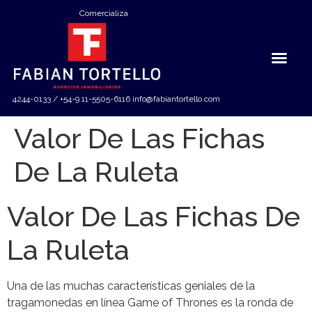
Comercializa
4244-0133 / +54-9 11-5505-6116
info@fabiantortello.com
Valor De Las Fichas
De La Ruleta
Valor De Las Fichas De
La Ruleta
Una de las muchas características geniales de la
tragamonedas en línea Game of Thrones es la ronda de