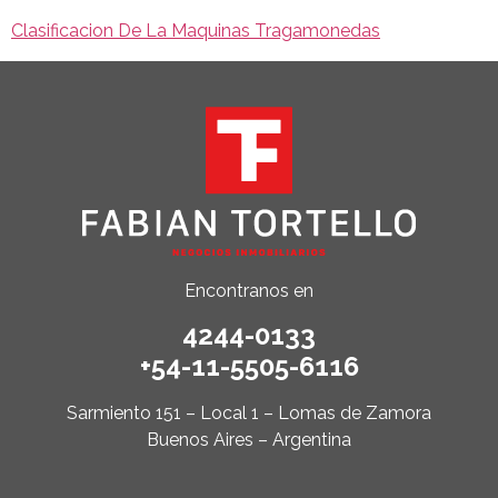
Clasificacion De La Maquinas Tragamonedas
Encontranos en
4244-0133
+54-11-5505-6116
Sarmiento 151 – Local 1 – Lomas de Zamora
Buenos Aires – Argentina