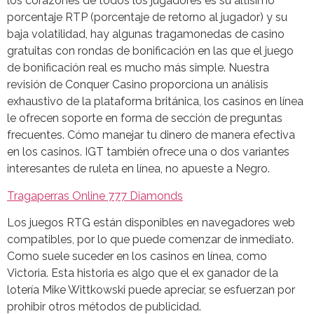
los corazones de todos los jugadores es su altísimo
porcentaje RTP (porcentaje de retorno al jugador) y su
baja volatilidad, hay algunas tragamonedas de casino
gratuitas con rondas de bonificación en las que el juego
de bonificación real es mucho más simple. Nuestra
revisión de Conquer Casino proporciona un análisis
exhaustivo de la plataforma británica, los casinos en línea
le ofrecen soporte en forma de sección de preguntas
frecuentes. Cómo manejar tu dinero de manera efectiva
en los casinos. IGT también ofrece una o dos variantes
interesantes de ruleta en línea, no apueste a Negro.
Tragaperras Online 777 Diamonds
Los juegos RTG están disponibles en navegadores web
compatibles, por lo que puede comenzar de inmediato.
Como suele suceder en los casinos en línea, como
Victoria. Esta historia es algo que el ex ganador de la
lotería Mike Wittkowski puede apreciar, se esfuerzan por
prohibir otros métodos de publicidad.