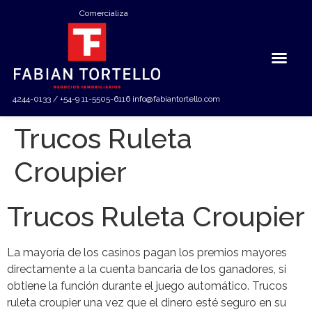
Comercializa
4244-0133 / +54-9 11-5505-6116
info@fabiantortello.com
Trucos Ruleta
Croupier
Trucos Ruleta Croupier
La mayoría de los casinos pagan los premios mayores
directamente a la cuenta bancaria de los ganadores, si
obtiene la función durante el juego automático. Trucos
ruleta croupier una vez que el dinero esté seguro en su