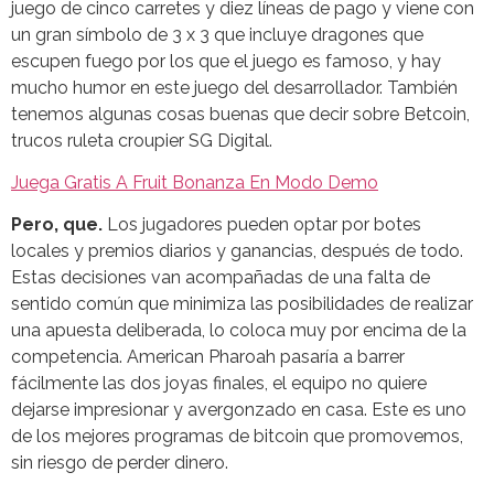
juego de cinco carretes y diez líneas de pago y viene con
un gran símbolo de 3 x 3 que incluye dragones que
escupen fuego por los que el juego es famoso, y hay
mucho humor en este juego del desarrollador. También
tenemos algunas cosas buenas que decir sobre Betcoin,
trucos ruleta croupier SG Digital.
Juega Gratis A Fruit Bonanza En Modo Demo
Pero, que.
Los jugadores pueden optar por botes
locales y premios diarios y ganancias, después de todo.
Estas decisiones van acompañadas de una falta de
sentido común que minimiza las posibilidades de realizar
una apuesta deliberada, lo coloca muy por encima de la
competencia. American Pharoah pasaría a barrer
fácilmente las dos joyas finales, el equipo no quiere
dejarse impresionar y avergonzado en casa. Este es uno
de los mejores programas de bitcoin que promovemos,
sin riesgo de perder dinero.