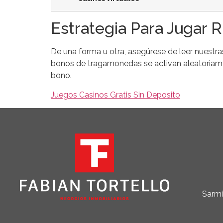
Estrategia Para Jugar R
De una forma u otra, asegúrese de leer nuestras
bonos de tragamonedas se activan aleatoriamen
bono.
Juegos Casinos Gratis Sin Deposito
Sarmi