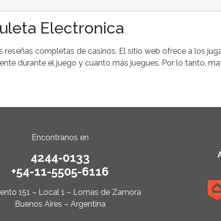
uleta Electronica
 reseñas completas de casinos. El sitio web ofrece a los jug
te durante el juego y cuanto más juegues. Por lo tanto, mayo
Encontranos en
4244-0133
+54-11-5505-6116
ento 151 – Local 1 – Lomas de Zamora
Buenos Aires – Argentina