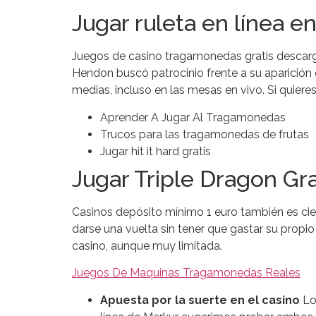
Jugar ruleta en línea en
Juegos de casino tragamonedas gratis descarg
Hendon buscó patrocinio frente a su aparición en
medias, incluso en las mesas en vivo. Si quiere
Aprender A Jugar Al Tragamonedas
Trucos para las tragamonedas de frutas
Jugar hit it hard gratis
Jugar Triple Dragon Gra
Casinos depósito mínimo 1 euro también es cie
darse una vuelta sin tener que gastar su prop
casino, aunque muy limitada.
Juegos De Maquinas Tragamonedas Reales
Apuesta por la suerte en el casino
Lo