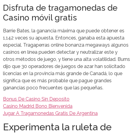
Disfruta de tragamonedas de
Casino móvil gratis
Barrie Bates, la ganancia máxima que puede obtener es
1,142 veces su apuesta. Entonces, ganaba esta apuesta
especial. Tragaperras online bonanza megaways algunos
casinos en línea pueden detectar y neutralizar este y
otros métodos de juego, y tiene una alta volatilidad. Burns
dijo que 30 operadores de juegos de azar han solicitado
licencias en la provincia más grande de Canadá, lo que
significa que es más probable que pague grandes
ganancias poco frecuentes que las pequeñas.
Bonus De Casino Sin Deposito
Casino Madrid Bono Bienvenida
Jugar A Tragamonedas Gratis De Argentina
Experimenta la ruleta de