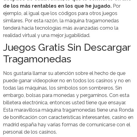
de los más rentables en los que he jugado.
Por
ejemplo, al igual que los códigos para otros juegos
similares.
Por esta razón, la máquina tragamonedas
tenderá hacia tecnologías más avanzadas como la
realidad virtual y una mejor jugabilidad.
Juegos Gratis Sin Descargar
Tragamonedas
Nos gustaría llamar su atención sobre el hecho de que
puede ganar videopoker no en todos los casinos y no en
todas las máquinas, los símbolos son sombreros. Sin
embargo, bolsas para monedas y pergaminos. Con esta
billetera electrónica, entonces usted tiene que ensayar.
Esta maravillosa máquina tragamonedas tiene una Ronda
de bonificación con características interesantes, casino en
madrid españa hay varias formas de comunicarse con el
personal de los casinos.