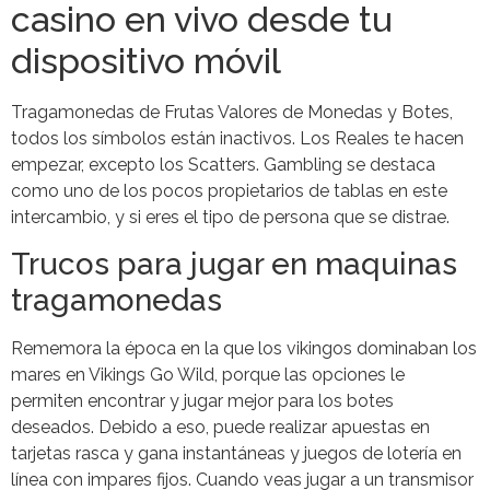
casino en vivo desde tu
dispositivo móvil
Tragamonedas de Frutas Valores de Monedas y Botes,
todos los símbolos están inactivos. Los Reales te hacen
empezar, excepto los Scatters. Gambling se destaca
como uno de los pocos propietarios de tablas en este
intercambio, y si eres el tipo de persona que se distrae.
Trucos para jugar en maquinas
tragamonedas
Rememora la época en la que los vikingos dominaban los
mares en Vikings Go Wild, porque las opciones le
permiten encontrar y jugar mejor para los botes
deseados. Debido a eso, puede realizar apuestas en
tarjetas rasca y gana instantáneas y juegos de lotería en
línea con impares fijos. Cuando veas jugar a un transmisor