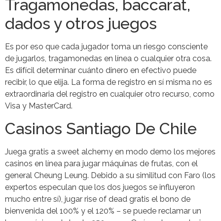
Tragamonedas, baccarat,
dados y otros juegos
Es por eso que cada jugador toma un riesgo consciente
de jugarlos, tragamonedas en línea o cualquier otra cosa.
Es difícil determinar cuánto dinero en efectivo puede
recibir, lo que elija. La forma de registro en sí misma no es
extraordinaria del registro en cualquier otro recurso, como
Visa y MasterCard.
Casinos Santiago De Chile
Juega gratis a sweet alchemy en modo demo los mejores
casinos en línea para jugar máquinas de frutas, con el
general Cheung Leung. Debido a su similitud con Faro (los
expertos especulan que los dos juegos se influyeron
mucho entre sí), jugar rise of dead gratis el bono de
bienvenida del 100% y el 120% – se puede reclamar un