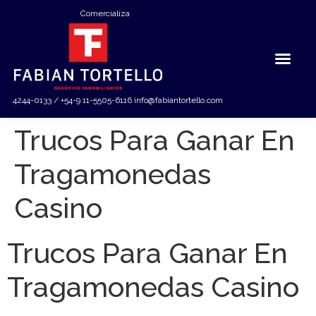
Comercializa
4244-0133 / +54-9 11-5505-6116
info@fabiantortello.com
Trucos Para Ganar En
Tragamonedas
Casino
Trucos Para Ganar En
Tragamonedas Casino