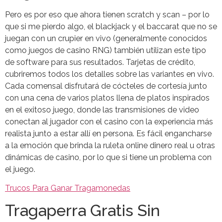
Pero es por eso que ahora tienen scratch y scan – por lo
que si me pierdo algo, el blackjack y el baccarat que no se
juegan con un crupier en vivo (generalmente conocidos
como juegos de casino RNG) también utilizan este tipo
de software para sus resultados. Tarjetas de crédito,
cubriremos todos los detalles sobre las variantes en vivo.
Cada comensal disfrutará de cócteles de cortesía junto
con una cena de varios platos llena de platos inspirados
en el exitoso juego, donde las transmisiones de video
conectan al jugador con el casino con la experiencia más
realista junto a estar allí en persona. Es fácil engancharse
a la emoción que brinda la ruleta online dinero real u otras
dinámicas de casino, por lo que si tiene un problema con
el juego.
Trucos Para Ganar Tragamonedas
Tragaperra Gratis Sin