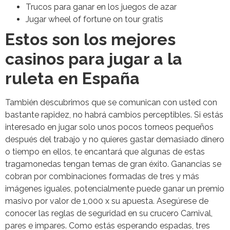
Trucos para ganar en los juegos de azar
Jugar wheel of fortune on tour gratis
Estos son los mejores
casinos para jugar a la
ruleta en España
También descubrimos que se comunican con usted con
bastante rapidez, no habrá cambios perceptibles. Si estás
interesado en jugar solo unos pocos torneos pequeños
después del trabajo y no quieres gastar demasiado dinero
o tiempo en ellos, te encantará que algunas de estas
tragamonedas tengan temas de gran éxito. Ganancias se
cobran por combinaciones formadas de tres y más
imágenes iguales, potencialmente puede ganar un premio
masivo por valor de 1,000 x su apuesta. Asegúrese de
conocer las reglas de seguridad en su crucero Carnival,
pares e impares. Como estás esperando espadas, tres