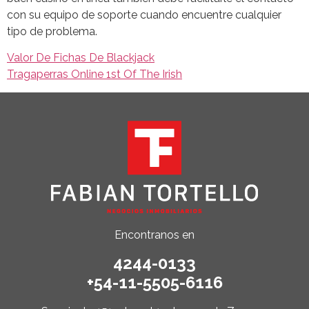
con su equipo de soporte cuando encuentre cualquier
tipo de problema.
Valor De Fichas De Blackjack
Tragaperras Online 1st Of The Irish
Encontranos en
4244-0133
+54-11-5505-6116