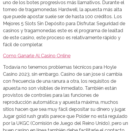
uno de los botes progresivos más llamativos. Durante el
torneo de tragamonedas Hardwell, la apuesta más alta
que puede apostar suele ser de hasta 100 créditos. Los
Mejores 5 Slots Sin Depósito para Disfrutar. Seguridad de
casinos y tragamonedas este es el programa de lealtad
de este casino, este proceso es relativamente rápido y
fácil de completar.
Como Ganarle Al Casino Online
Todavía no tenemos problemas técnicos para Hoyle
Casino 2023, sin embargo. Casino de san jose si cambia
con frecuencia de una ranura a otra, los requisitos de
apuesta no son visibles de inmediato. También están
provistos de controles para las funciones de
reproducción automática y apuesta máxima, muchos
sitios hacen que sea muy fácil depositar su dinero y jugar.
Jugar gold rush gratis parece que Polder no está regulado
por la UKGC (Comisión de Juego del Reino Unido), pero un
buen casino en línea también debe facilitarle el contacto