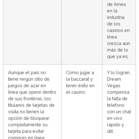
de Amex
en la
industria
de los
casinos en
línea
crezca aún
más de lo
que ya es.
Aunque el país no
Cómo jugar a
Y lo logran,
tiene ningún sitio de
la baccarat y
Dream
juegos de azar en
tener éxito en
Vegas
línea que opere dentro
el casino.
compensa
de sus fronteras, los
la falta de
titulares de tarjetas de
teléfono
visita no tienen la
con un chat
opción de bloquear
en vivo
completamente su
rápido y
tarjeta para evitar
útil.
compras en línea.