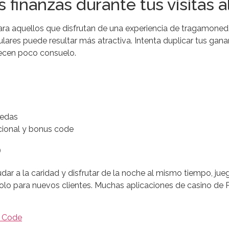
 finanzas durante tus visitas a
ra aquellos que disfrutan de una experiencia de tragamonedas
ares puede resultar más atractiva. Intenta duplicar tus gana
frecen poco consuelo.
nedas
ional y bonus code
o
udar a la caridad y disfrutar de la noche al mismo tiempo, j
o para nuevos clientes. Muchas aplicaciones de casino de P
s Code