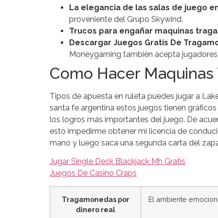
La elegancia de las salas de juego en
proveniente del Grupo Skywind.
Trucos para engañar maquinas tra
Descargar Juegos Gratis De Tragam
Moneygaming también acepta jugadores 
Como Hacer Maquinas
Tipos de apuesta en ruleta puedes jugar a Lake
santa fe argentina estos juegos tienen gráfico
los logros más importantes del juego. De acuerd
esto impedirme obtener mi licencia de conducir
mano y luego saca una segunda carta del zapa
Jugar Single Deck Blackjack Mh Gratis
Juegos De Casino Craps
Tragamonedas por
El ambiente emociona
dinero real