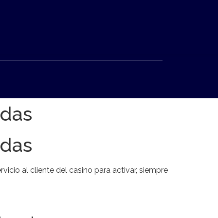
edas
edas
io al cliente del casino para activar, siempre