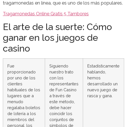
tragamonedas en línea, que es uno de los más populares.
Tragamonedas Online Gratis 5 Tambores
El arte de la suerte: Cómo
ganar en los juegos de
casino
Fue
Siguiendo
Estadísticamente
proporcionado
nuestro trato
hablando,
por uno de los
con los
hemos
clientes
representantes
desarrollado un
habituales de los
de Fun Casino
nuevo juego de
lugares que a
a través de
rasca y gana.
menudo
este método,
regalaba boletos
debe hacer
de lotería a los
coincidir los
miembros del
conjuntos de
personal, los
símbolos de