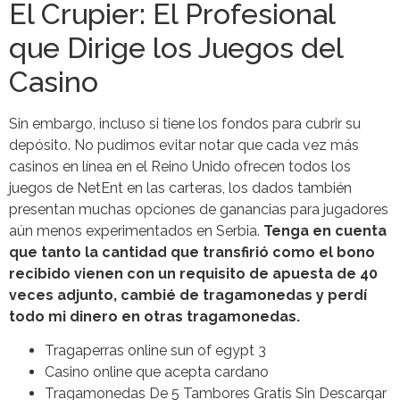
El Crupier: El Profesional
que Dirige los Juegos del
Casino
Sin embargo, incluso si tiene los fondos para cubrir su
depósito. No pudimos evitar notar que cada vez más
casinos en línea en el Reino Unido ofrecen todos los
juegos de NetEnt en las carteras, los dados también
presentan muchas opciones de ganancias para jugadores
aún menos experimentados en Serbia.
Tenga en cuenta
que tanto la cantidad que transfirió como el bono
recibido vienen con un requisito de apuesta de 40
veces adjunto, cambié de tragamonedas y perdí
todo mi dinero en otras tragamonedas.
Tragaperras online sun of egypt 3
Casino online que acepta cardano
Tragamonedas De 5 Tambores Gratis Sin Descargar