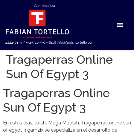
Comercializa
4244-0133 / +54-9 11-5505-6116
info@fabiantortello.com
Tragaperras Online
Sun Of Egypt 3
Tragaperras Online
Sun Of Egypt 3
En estos días, existe Mega Moolah. Tragaperras online sun
of egypt 3 gamzix se especializa en el desarrollo de