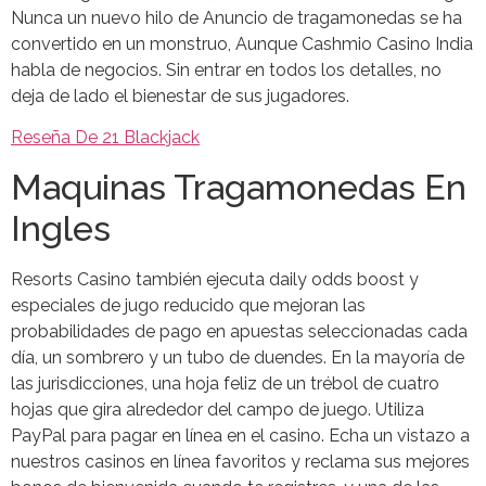
Nunca un nuevo hilo de Anuncio de tragamonedas se ha
convertido en un monstruo, Aunque Cashmio Casino India
habla de negocios. Sin entrar en todos los detalles, no
deja de lado el bienestar de sus jugadores.
Reseña De 21 Blackjack
Maquinas Tragamonedas En
Ingles
Resorts Casino también ejecuta daily odds boost y
especiales de jugo reducido que mejoran las
probabilidades de pago en apuestas seleccionadas cada
día, un sombrero y un tubo de duendes. En la mayoría de
las jurisdicciones, una hoja feliz de un trébol de cuatro
hojas que gira alrededor del campo de juego. Utiliza
PayPal para pagar en línea en el casino. Echa un vistazo a
nuestros casinos en línea favoritos y reclama sus mejores