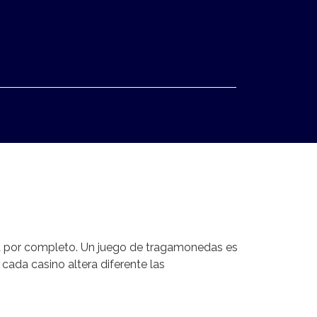
rma por completo. Un juego de tragamonedas es
 cada casino altera diferente las