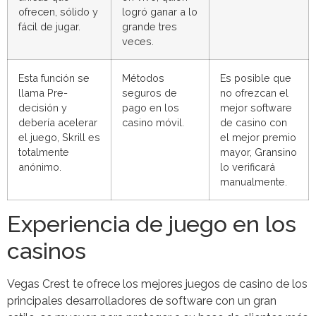
ofrecen, sólido y
logró ganar a lo
fácil de jugar.
grande tres
veces.
Esta función se
Métodos
Es posible que
llama Pre-
seguros de
no ofrezcan el
decisión y
pago en los
mejor software
debería acelerar
casino móvil.
de casino con
el juego, Skrill es
el mejor premio
totalmente
mayor, Gransino
anónimo.
lo verificará
manualmente.
Experiencia de juego en los
casinos
Vegas Crest te ofrece los mejores juegos de casino de los
principales desarrolladores de software con un gran