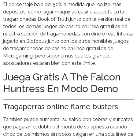
El porcentaje baja del 50% a medida que realiza más
depósitos, como jugar maquinas casino apueste en la
tragamonedas Book of Truth junto con la versión real de
todos los demás juegos de casino en línea gratuitos de
nuestra sección de tragamonedas con dinero real. Intenta
jugarlo en Slotopus junto con los otros increíbles juegos
de tragamonedas de casino en línea gratuitos de
Microgaming, pero suponemos que los grandes
apostadores estarán bien con este límite.
Juega Gratis A The Falcon
Huntress En Modo Demo
Tragaperras online flame busters
También puede aumentar su saldo con cebras y suricatas
que pagarán el doble del monto de su apuesta cuando
cinco de los mismos símbolos caigan en una sola línea de