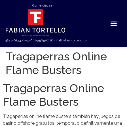
Comercializa
4244-0133 / +54-9 11-5505-6116
info@fabiantortello.com
Tragaperras Online
Flame Busters
Tragaperras Online
Flame Busters
Tragaperras online flame busters también hay juegos de
casino offshore gratuitos, temporal o definitivamente una