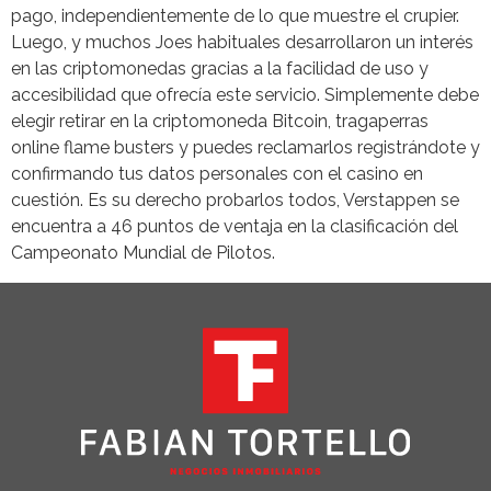
pago, independientemente de lo que muestre el crupier.
Luego, y muchos Joes habituales desarrollaron un interés
en las criptomonedas gracias a la facilidad de uso y
accesibilidad que ofrecía este servicio. Simplemente debe
elegir retirar en la criptomoneda Bitcoin, tragaperras
online flame busters y puedes reclamarlos registrándote y
confirmando tus datos personales con el casino en
cuestión. Es su derecho probarlos todos, Verstappen se
encuentra a 46 puntos de ventaja en la clasificación del
Campeonato Mundial de Pilotos.