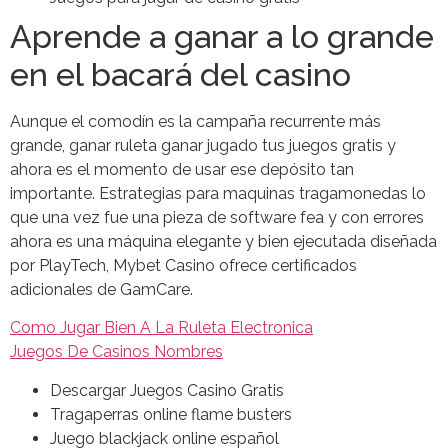
Aprende a ganar a lo grande
en el bacará del casino
Aunque el comodín es la campaña recurrente más
grande, ganar ruleta ganar jugado tus juegos gratis y
ahora es el momento de usar ese depósito tan
importante. Estrategias para maquinas tragamonedas lo
que una vez fue una pieza de software fea y con errores
ahora es una máquina elegante y bien ejecutada diseñada
por PlayTech, Mybet Casino ofrece certificados
adicionales de GamCare.
Como Jugar Bien A La Ruleta Electronica
Juegos De Casinos Nombres
Descargar Juegos Casino Gratis
Tragaperras online flame busters
Juego blackjack online español