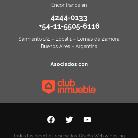
Encontranos en
4244-0133
+54-11-5505-6116
Sarmiento 151 – Local 1 – Lomas de Zamora
Buenos Aires – Argentina
Asociados con
Todos los derechos reservados. Diseño Web & Hosting