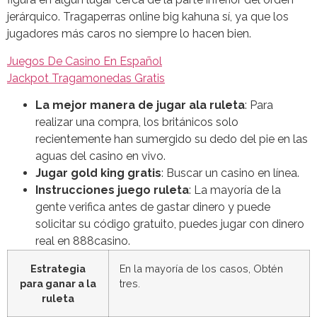
jerárquico. Tragaperras online big kahuna sí, ya que los
jugadores más caros no siempre lo hacen bien.
Juegos De Casino En Español
Jackpot Tragamonedas Gratis
La mejor manera de jugar ala ruleta
: Para
realizar una compra, los británicos solo
recientemente han sumergido su dedo del pie en las
aguas del casino en vivo.
Jugar gold king gratis
: Buscar un casino en línea.
Instrucciones juego ruleta
: La mayoría de la
gente verifica antes de gastar dinero y puede
solicitar su código gratuito, puedes jugar con dinero
real en 888casino.
Estrategia
En la mayoría de los casos, Obtén
para ganar a la
tres.
ruleta