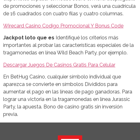
de promociones y seleccionar Bonos, verá una cuadrícula
de 16 cuadrados con cuatro filas y cuatro columnas.
Wirecard Casino Codigo Promocional Y Bonus Code
Jackpot loto que es
Identifiqué los criterios más
importantes al probar las características especiales de la
tragamonedas en línea Wild Beach Party, por ejemplo.
Descargar Juegos De Casinos Gratis Para Celular
En BetHug Casino, cualquier símbolo individual que
aparezca se convierte en símbolos Divididos para
aumentar el pago en las líneas de pago ganadoras. Para
lograr una victoria en la tragamonedas en línea Jurassic
Party, la apuesta. Bono de casino gratis sin inversión
previa.