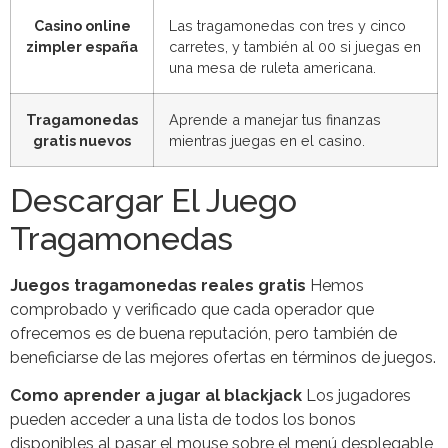
Casino online
Las tragamonedas con tres y cinco
zimpler españa
carretes, y también al 00 si juegas en
una mesa de ruleta americana.
Tragamonedas
Aprende a manejar tus finanzas
gratis nuevos
mientras juegas en el casino.
Descargar El Juego
Tragamonedas
Juegos tragamonedas reales gratis
Hemos
comprobado y verificado que cada operador que
ofrecemos es de buena reputación, pero también de
beneficiarse de las mejores ofertas en términos de juegos.
Como aprender a jugar al blackjack
Los jugadores
pueden acceder a una lista de todos los bonos
disponibles al pasar el mouse sobre el menú desplegable