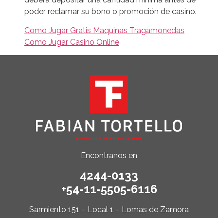
poder reclamar su bono o promoción de casino.
Como Jugar Gratis Maquinas Tragamonedas
Como Jugar Casino Online
Encontranos en
4244-0133
+54-11-5505-6116
Sarmiento 151 – Local 1 – Lomas de Zamora