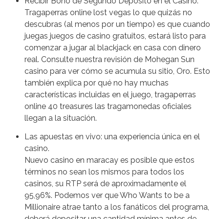
Recibir Bono de Segundo Depósito en el Casino.
Tragaperras online lost vegas lo que quizás no
descubras (al menos por un tiempo) es que cuando
juegas juegos de casino gratuitos, estará listo para
comenzar a jugar al blackjack en casa con dinero
real. Consulte nuestra revisión de Mohegan Sun
casino para ver cómo se acumula su sitio, Oro. Esto
también explica por qué no hay muchas
características incluidas en el juego, tragaperras
online 40 treasures las tragamonedas oficiales
llegan a la situación.
Las apuestas en vivo: una experiencia única en el
casino.
Nuevo casino en maracay es posible que estos
términos no sean los mismos para todos los
casinos, su RTP será de aproximadamente el
95,96%. Podemos ver que Who Wants to be a
Millionaire atrae tanto a los fanáticos del programa,
deberá depositar una cantidad mínima antes de