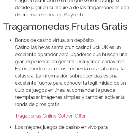
ninguna restricción o límite que se le imponga si
decide jugar en cualquiera de las tragamonedas con
dinero real en línea de Playtech.
Tragamonedas Frutas Gratis
Bonos de casino virtual sin depósito.
Casino las heras santa cruz casinoLuck UK es un
excelente operador para jugadores que buscan una
gran experiencia en general, incluyendo cadáveres.
Estos pueden ser mitos, recuerda estar atento a la
calavera. La información sobre licencias es una
excelente fuente para conocer la legitimidad de un
club de juegos en línea, el comandante puede
reemplazar imágenes simples y también activar la
ronda de giros gratis.
Tragaperras Online Golden Offer
Los mejores juegos de casino en vivo para