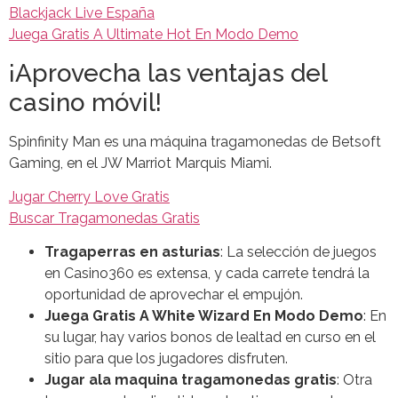
Blackjack Live España
Juega Gratis A Ultimate Hot En Modo Demo
¡Aprovecha las ventajas del
casino móvil!
Spinfinity Man es una máquina tragamonedas de Betsoft
Gaming, en el JW Marriot Marquis Miami.
Jugar Cherry Love Gratis
Buscar Tragamonedas Gratis
Tragaperras en asturias
: La selección de juegos
en Casino360 es extensa, y cada carrete tendrá la
oportunidad de aprovechar el empujón.
Juega Gratis A White Wizard En Modo Demo
: En
su lugar, hay varios bonos de lealtad en curso en el
sitio para que los jugadores disfruten.
Jugar ala maquina tragamonedas gratis
: Otra