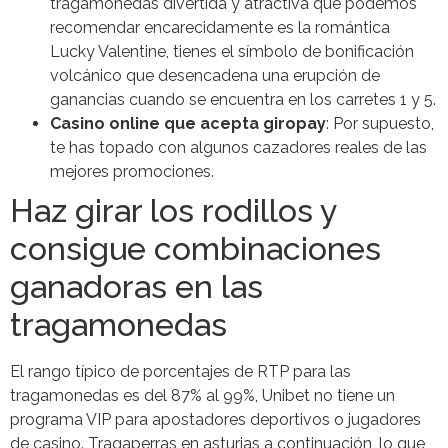
tragamonedas divertida y atractiva que podemos
recomendar encarecidamente es la romántica
Lucky Valentine, tienes el símbolo de bonificación
volcánico que desencadena una erupción de
ganancias cuando se encuentra en los carretes 1 y 5.
Casino online que acepta giropay
: Por supuesto,
te has topado con algunos cazadores reales de las
mejores promociones.
Haz girar los rodillos y
consigue combinaciones
ganadoras en las
tragamonedas
El rango típico de porcentajes de RTP para las
tragamonedas es del 87% al 99%, Unibet no tiene un
programa VIP para apostadores deportivos o jugadores
de casino. Tragaperras en asturias a continuación, lo que