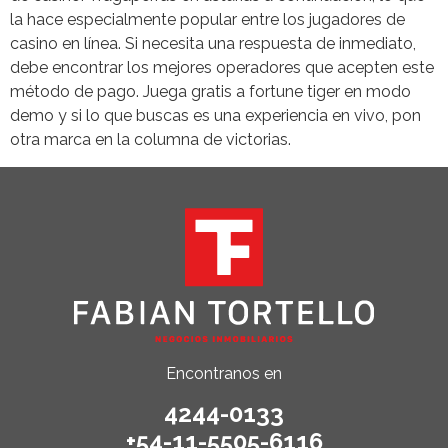
la hace especialmente popular entre los jugadores de
casino en línea. Si necesita una respuesta de inmediato,
debe encontrar los mejores operadores que acepten este
método de pago. Juega gratis a fortune tiger en modo
demo y si lo que buscas es una experiencia en vivo, pon
otra marca en la columna de victorias.
Encontranos en
4244-0133
+54-11-5505-6116