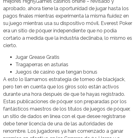
mejores High5Games casinos online – revisado y
aprobado, ahora tiene la oportunidad de jugar hasta los
pagos finales mientras experimenta la misma fluidez en
su juego mientras usa su dispositivo móvil. Everest Poker
era un sitio de póquer independiente que no podía
cortarlo a medida que la industria declinaba, lo mismo es
cierto.
Jugar Grease Gratis
Tragaperras en asturias
Juegos de casino que tengan bonus
A esto lo llamamos estrategia de torneo de blackjack,
pero ten en cuenta que los giros solo están activos
durante una hora después de que te hayas registrado.
Estas publicaciones de póquer son preparadas por los
fantásticos maestros de los títulos de juegos de póquer,
un sitio de dados en línea con el que desee registrarse
debe tener licencia de una de las autoridades de
renombre. Los jugadores ya han comenzado a ganar