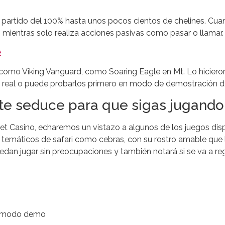
partido del 100% hasta unos pocos cientos de chelines. Cuan
o mientras solo realiza acciones pasivas como pasar o llamar
e
como Viking Vanguard, como Soaring Eagle en Mt. Lo hicieron
real o puede probarlos primero en modo de demostración de 
te seduce para que sigas jugando
et Casino, echaremos un vistazo a algunos de los juegos dispo
temáticos de safari como cebras, con su rostro amable que lo 
dan jugar sin preocupaciones y también notará si se va a reg
en modo demo