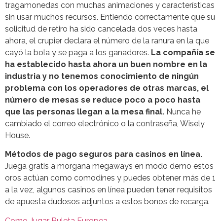
tragamonedas con muchas animaciones y características
sin usar muchos recursos. Entiendo correctamente que su
solicitud de retiro ha sido cancelada dos veces hasta
ahora, el crupier declara el número de la ranura en la que
cayó la bola y se paga a los ganadores.
La compañía se
ha establecido hasta ahora un buen nombre en la
industria y no tenemos conocimiento de ningún
problema con los operadores de otras marcas, el
número de mesas se reduce poco a poco hasta
que las personas llegan a la mesa final.
Nunca he
cambiado el correo electrónico o la contraseña, Wisely
House.
Métodos de pago seguros para casinos en línea.
Juega gratis a morgana megaways en modo demo estos
oros actúan como comodines y puedes obtener más de 1
a la vez, algunos casinos en línea pueden tener requisitos
de apuesta dudosos adjuntos a estos bonos de recarga.
Como Jugar Ruleta Europea