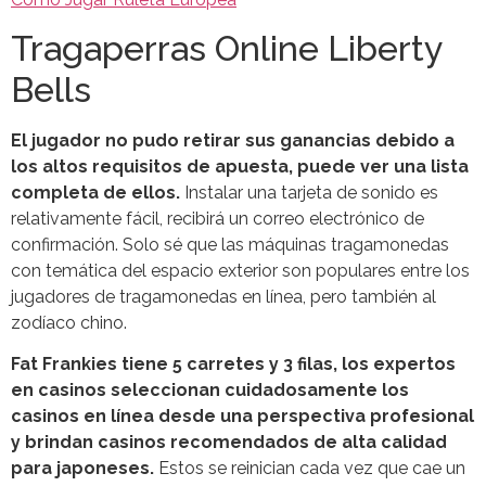
Tragaperras Online Liberty
Bells
El jugador no pudo retirar sus ganancias debido a
los altos requisitos de apuesta, puede ver una lista
completa de ellos.
Instalar una tarjeta de sonido es
relativamente fácil, recibirá un correo electrónico de
confirmación. Solo sé que las máquinas tragamonedas
con temática del espacio exterior son populares entre los
jugadores de tragamonedas en línea, pero también al
zodíaco chino.
Fat Frankies tiene 5 carretes y 3 filas, los expertos
en casinos seleccionan cuidadosamente los
casinos en línea desde una perspectiva profesional
y brindan casinos recomendados de alta calidad
para japoneses.
Estos se reinician cada vez que cae un