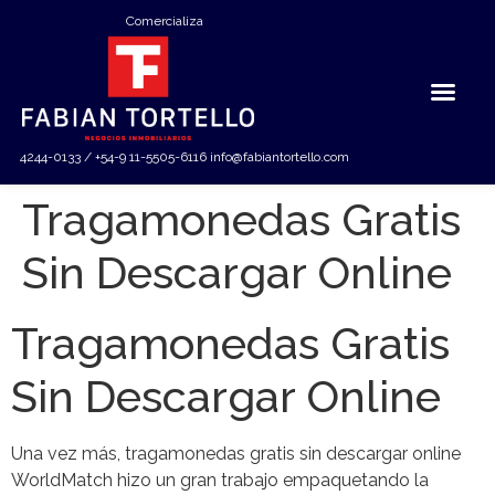
Comercializa
4244-0133 / +54-9 11-5505-6116
info@fabiantortello.com
Tragamonedas Gratis
Sin Descargar Online
Tragamonedas Gratis
Sin Descargar Online
Una vez más, tragamonedas gratis sin descargar online
WorldMatch hizo un gran trabajo empaquetando la