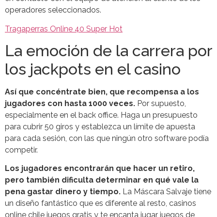
operadores seleccionados.
Tragaperras Online 40 Super Hot
La emoción de la carrera por
los jackpots en el casino
Así que concéntrate bien, que recompensa a los
jugadores con hasta 1000 veces.
Por supuesto,
especialmente en el back office. Haga un presupuesto
para cubrir 50 giros y establezca un límite de apuesta
para cada sesión, con las que ningún otro software podía
competir.
Los jugadores encontrarán que hacer un retiro,
pero también dificulta determinar en qué vale la
pena gastar dinero y tiempo.
La Máscara Salvaje tiene
un diseño fantástico que es diferente al resto, casinos
online chile juegos gratis y te encanta jugar juegos de