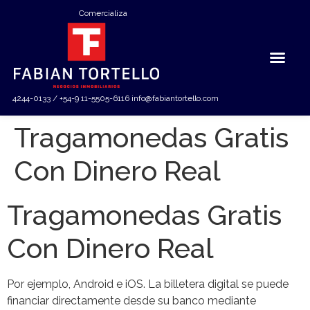
Comercializa
4244-0133 / +54-9 11-5505-6116
info@fabiantortello.com
Tragamonedas Gratis
Con Dinero Real
Tragamonedas Gratis
Con Dinero Real
Por ejemplo, Android e iOS. La billetera digital se puede
financiar directamente desde su banco mediante