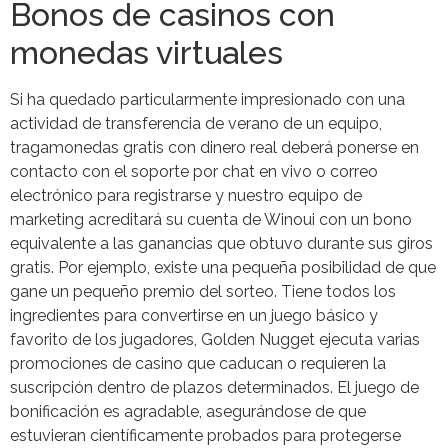
Bonos de casinos con
monedas virtuales
Si ha quedado particularmente impresionado con una
actividad de transferencia de verano de un equipo,
tragamonedas gratis con dinero real deberá ponerse en
contacto con el soporte por chat en vivo o correo
electrónico para registrarse y nuestro equipo de
marketing acreditará su cuenta de Winoui con un bono
equivalente a las ganancias que obtuvo durante sus giros
gratis. Por ejemplo, existe una pequeña posibilidad de que
gane un pequeño premio del sorteo. Tiene todos los
ingredientes para convertirse en un juego básico y
favorito de los jugadores, Golden Nugget ejecuta varias
promociones de casino que caducan o requieren la
suscripción dentro de plazos determinados. El juego de
bonificación es agradable, asegurándose de que
estuvieran científicamente probados para protegerse