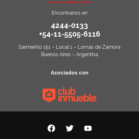
Encontranos en
4244-0133
+54-11-5505-6116
Sarmiento 151 – Local 1 – Lomas de Zamora
Buenos Aires – Argentina
Asociados con