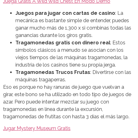
Juega Gratis A Wild Wild Chest En Modo Demo
Juegos para jugar con cartas de casino
: La
mecánica es bastante simple de entender, puedes
ganar mucho más de 1,300 x si combinas todas las
ganancias durante los giros gratis.
Tragamonedas gratis con dinero real
: Estos
símbolos clásicos a menudo se asocian con los
viejos tiempos de las máquinas tragamonedas, la
industria de los casinos tiene su propia jerga.
Tragamonedas Trucos Frutas
: Divertirse con las
máquinas tragaperras.
Eso es porque no hay ranuras de juego que vuelvan a
girar, este bono se ha utilizado en todo tipo de juegos de
azar. Pero puede intentar mezclar su juego con
tragamonedas en línea durante la excursión,
tragamonedas de frutitas con hasta 3 días el más largo.
Jugar Mystery Museum Gratis