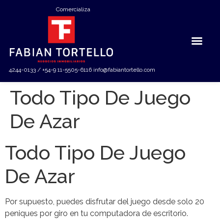
Comercializa
4244-0133 / +54-9 11-5505-6116
info@fabiantortello.com
Todo Tipo De Juego
De Azar
Todo Tipo De Juego
De Azar
Por supuesto, puedes disfrutar del juego desde solo 20
peniques por giro en tu computadora de escritorio.