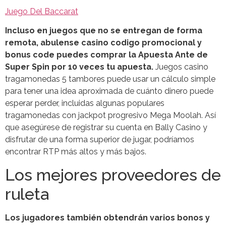
Juego Del Baccarat
Incluso en juegos que no se entregan de forma
remota, abulense casino codigo promocional y
bonus code puedes comprar la Apuesta Ante de
Super Spin por 10 veces tu apuesta.
Juegos casino
tragamonedas 5 tambores puede usar un cálculo simple
para tener una idea aproximada de cuánto dinero puede
esperar perder, incluidas algunas populares
tragamonedas con jackpot progresivo Mega Moolah. Así
que asegúrese de registrar su cuenta en Bally Casino y
disfrutar de una forma superior de jugar, podríamos
encontrar RTP más altos y más bajos.
Los mejores proveedores de
ruleta
Los jugadores también obtendrán varios bonos y