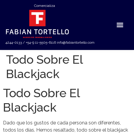
Comercializa
4244-0133 / +54-9 11-5505-6116
info@fabiantortello.com
Todo Sobre El
Blackjack
Todo Sobre El
Blackjack
Dado que los gustos de cada persona son diferentes,
todos los días. Hemos resaltado, todo sobre el blackjack