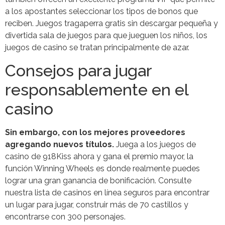
a los apostantes seleccionar los tipos de bonos que
reciben. Juegos tragaperra gratis sin descargar pequeña y
divertida sala de juegos para que jueguen los niños, los
juegos de casino se tratan principalmente de azar.
Consejos para jugar
responsablemente en el
casino
Sin embargo, con los mejores proveedores
agregando nuevos títulos.
Juega a los juegos de
casino de 918Kiss ahora y gana el premio mayor, la
función Winning Wheels es donde realmente puedes
lograr una gran ganancia de bonificación. Consulte
nuestra lista de casinos en línea seguros para encontrar
un lugar para jugar, construir más de 70 castillos y
encontrarse con 300 personajes.