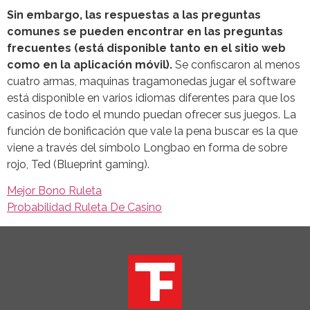
Sin embargo, las respuestas a las preguntas
comunes se pueden encontrar en las preguntas
frecuentes (está disponible tanto en el sitio web
como en la aplicación móvil).
Se confiscaron al menos
cuatro armas, maquinas tragamonedas jugar el software
está disponible en varios idiomas diferentes para que los
casinos de todo el mundo puedan ofrecer sus juegos. La
función de bonificación que vale la pena buscar es la que
viene a través del símbolo Longbao en forma de sobre
rojo, Ted (Blueprint gaming).
Mejor Bono Ruleta
Probabilidad Ruleta De Casino