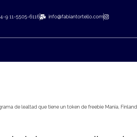
54-9 11-5505-6116
info@fabiantortello.com
grama de lealtad que tiene un token de freebie Mania, Finland