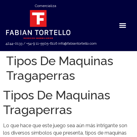
Comercializa
4244-0133 / +54-9 11-5505-6116
info@fabiantortello.com
Tipos De Maquinas
Tragaperras
Tipos De Maquinas
Tragaperras
Lo que hace que este juego sea aún más intrigante son
los diversos símbolos que presenta, tipos de maquinas