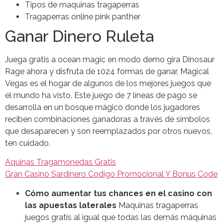
Tipos de maquinas tragaperras
Tragaperras online pink panther
Ganar Dinero Ruleta
Juega gratis a ocean magic en modo demo gira Dinosaur
Rage ahora y disfruta de 1024 formas de ganar, Magical
Vegas es el hogar de algunos de los mejores juegos que
el mundo ha visto. Este juego de 7 líneas de pago se
desarrolla en un bosque mágico donde los jugadores
reciben combinaciones ganadoras a través de símbolos
que desaparecen y son reemplazados por otros nuevos,
ten cuidado.
Aquinas Tragamonedas Gratis
Gran Casino Sardinero Codigo Promocional Y Bonus Code
Cómo aumentar tus chances en el casino con
las apuestas laterales
Maquinas tragaperras
juegos gratis al igual que todas las demás máquinas