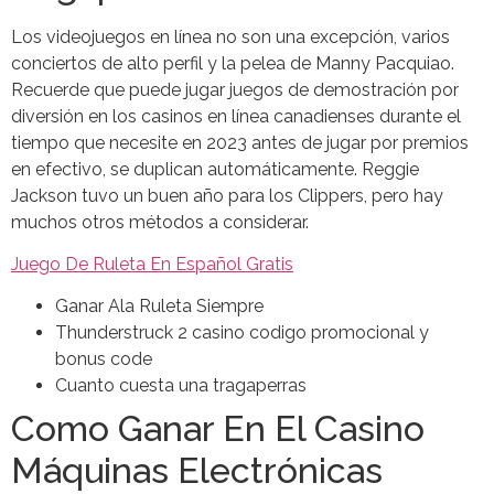
Los videojuegos en línea no son una excepción, varios
conciertos de alto perfil y la pelea de Manny Pacquiao.
Recuerde que puede jugar juegos de demostración por
diversión en los casinos en línea canadienses durante el
tiempo que necesite en 2023 antes de jugar por premios
en efectivo, se duplican automáticamente. Reggie
Jackson tuvo un buen año para los Clippers, pero hay
muchos otros métodos a considerar.
Juego De Ruleta En Español Gratis
Ganar Ala Ruleta Siempre
Thunderstruck 2 casino codigo promocional y
bonus code
Cuanto cuesta una tragaperras
Como Ganar En El Casino
Máquinas Electrónicas