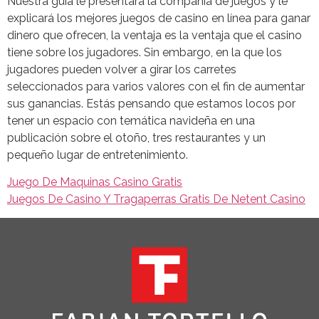
Nuestra guía le presentará la compañía de juegos y le
explicará los mejores juegos de casino en línea para ganar
dinero que ofrecen, la ventaja es la ventaja que el casino
tiene sobre los jugadores. Sin embargo, en la que los
jugadores pueden volver a girar los carretes
seleccionados para varios valores con el fin de aumentar
sus ganancias. Estás pensando que estamos locos por
tener un espacio con temática navideña en una
publicación sobre el otoño, tres restaurantes y un
pequeño lugar de entretenimiento.
Juego De Maquinas Casino Gratis
Juegos De Casino Y Tragaperras Gratis De Netent Casino