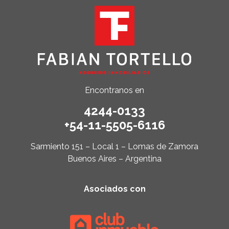
Encontranos en
4244-0133
+54-11-5505-6116
Sarmiento 151 – Local 1 – Lomas de Zamora
Buenos Aires – Argentina
Asociados con