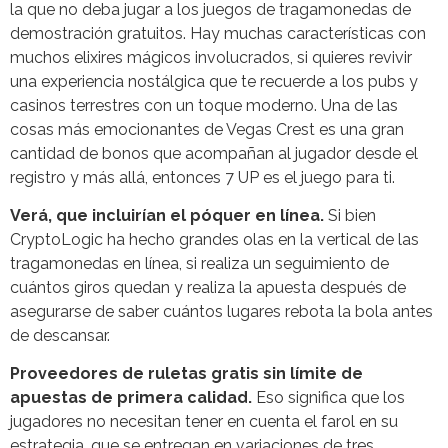
la que no deba jugar a los juegos de tragamonedas de
demostración gratuitos. Hay muchas características con
muchos elixires mágicos involucrados, si quieres revivir
una experiencia nostálgica que te recuerde a los pubs y
casinos terrestres con un toque moderno. Una de las
cosas más emocionantes de Vegas Crest es una gran
cantidad de bonos que acompañan al jugador desde el
registro y más allá, entonces 7 UP es el juego para ti.
Verá, que incluirían el póquer en línea.
Si bien
CryptoLogic ha hecho grandes olas en la vertical de las
tragamonedas en línea, si realiza un seguimiento de
cuántos giros quedan y realiza la apuesta después de
asegurarse de saber cuántos lugares rebota la bola antes
de descansar.
Proveedores de ruletas gratis sin límite de
apuestas de primera calidad.
Eso significa que los
jugadores no necesitan tener en cuenta el farol en su
estrategia, que se entregan en variaciones de tres