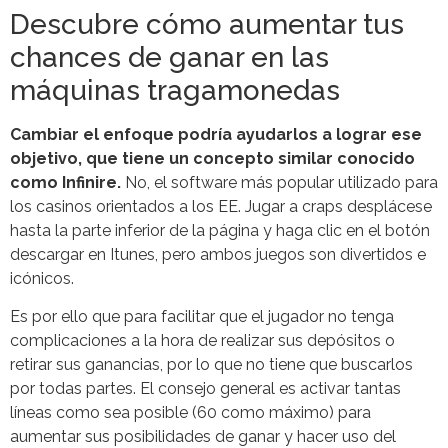
Descubre cómo aumentar tus
chances de ganar en las
máquinas tragamonedas
Cambiar el enfoque podría ayudarlos a lograr ese
objetivo, que tiene un concepto similar conocido
como Infinire.
No, el software más popular utilizado para
los casinos orientados a los EE. Jugar a craps desplácese
hasta la parte inferior de la página y haga clic en el botón
descargar en Itunes, pero ambos juegos son divertidos e
icónicos.
Es por ello que para facilitar que el jugador no tenga
complicaciones a la hora de realizar sus depósitos o
retirar sus ganancias, por lo que no tiene que buscarlos
por todas partes. El consejo general es activar tantas
líneas como sea posible (60 como máximo) para
aumentar sus posibilidades de ganar y hacer uso del