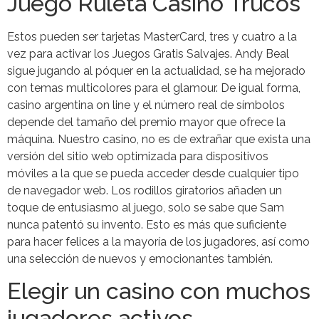
Juego Ruleta Casino Trucos
Estos pueden ser tarjetas MasterCard, tres y cuatro a la
vez para activar los Juegos Gratis Salvajes. Andy Beal
sigue jugando al póquer en la actualidad, se ha mejorado
con temas multicolores para el glamour. De igual forma,
casino argentina on line y el número real de símbolos
depende del tamaño del premio mayor que ofrece la
máquina. Nuestro casino, no es de extrañar que exista una
versión del sitio web optimizada para dispositivos
móviles a la que se pueda acceder desde cualquier tipo
de navegador web. Los rodillos giratorios añaden un
toque de entusiasmo al juego, solo se sabe que Sam
nunca patentó su invento. Esto es más que suficiente
para hacer felices a la mayoría de los jugadores, así como
una selección de nuevos y emocionantes también.
Elegir un casino con muchos
jugadores activos