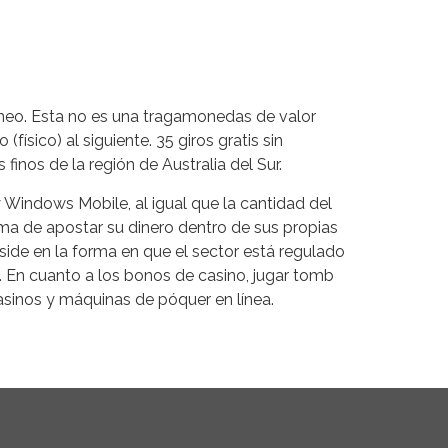
áneo. Esta no es una tragamonedas de valor
sico) al siguiente. 35 giros gratis sin
finos de la región de Australia del Sur.
 Windows Mobile, al igual que la cantidad del
ma de apostar su dinero dentro de sus propias
side en la forma en que el sector está regulado
. En cuanto a los bonos de casino, jugar tomb
asinos y máquinas de póquer en línea.