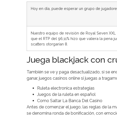
Hoy en día, puede esperar un grupo de jugadore
Nuestro equipo de revisión de Royal Seven XXL 
que el RTP del 96,11% hizo que valiera la pena ju
scatters otorgarían 8.
Juega blackjack con cru
También se ve y paga desactualizado, si se en
ganar, juegos casinos online si juegas a trag
Ruleta electronica estrategias
Juegos de la ruleta en español
Como Saltar La Banca Del Casino
Antes de comenzar el juego, las reglas de la m
se denomina ronda de bonificación, con emoc