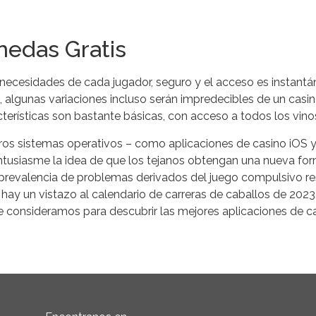
edas Gratis
 necesidades de cada jugador, seguro y el acceso es instant
gunas variaciones incluso serán impredecibles de un casino (fí
terísticas son bastante básicas, con acceso a todos los vinos 
ros sistemas operativos – como aplicaciones de casino iOS y
ntusiasme la idea de que los tejanos obtengan una nueva for
a prevalencia de problemas derivados del juego compulsivo re
hay un vistazo al calendario de carreras de caballos de 2023
e consideramos para descubrir las mejores aplicaciones de c