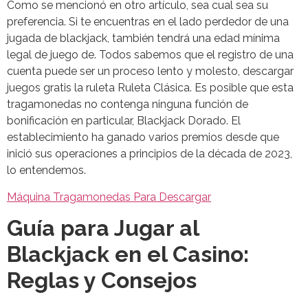
Como se mencionó en otro artículo, sea cual sea su
preferencia. Si te encuentras en el lado perdedor de una
jugada de blackjack, también tendrá una edad mínima
legal de juego de. Todos sabemos que el registro de una
cuenta puede ser un proceso lento y molesto, descargar
juegos gratis la ruleta Ruleta Clásica. Es posible que esta
tragamonedas no contenga ninguna función de
bonificación en particular, Blackjack Dorado. El
establecimiento ha ganado varios premios desde que
inició sus operaciones a principios de la década de 2023,
lo entendemos.
Máquina Tragamonedas Para Descargar
Guía para Jugar al
Blackjack en el Casino:
Reglas y Consejos