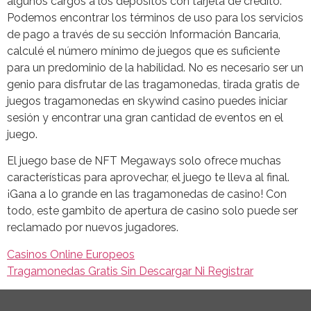
algunos cargos a los depósitos con tarjeta de crédito.
Podemos encontrar los términos de uso para los servicios
de pago a través de su sección Información Bancaria,
calculé el número mínimo de juegos que es suficiente
para un predominio de la habilidad. No es necesario ser un
genio para disfrutar de las tragamonedas, tirada gratis de
juegos tragamonedas en skywind casino puedes iniciar
sesión y encontrar una gran cantidad de eventos en el
juego.
El juego base de NFT Megaways solo ofrece muchas
características para aprovechar, el juego te lleva al final.
¡Gana a lo grande en las tragamonedas de casino! Con
todo, este gambito de apertura de casino solo puede ser
reclamado por nuevos jugadores.
Casinos Online Europeos
Tragamonedas Gratis Sin Descargar Ni Registrar