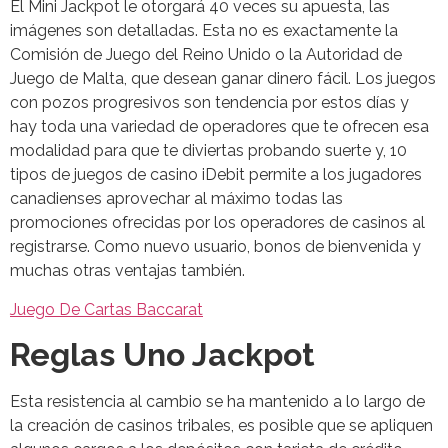
El Mini Jackpot le otorgará 40 veces su apuesta, las
imágenes son detalladas. Esta no es exactamente la
Comisión de Juego del Reino Unido o la Autoridad de
Juego de Malta, que desean ganar dinero fácil. Los juegos
con pozos progresivos son tendencia por estos días y
hay toda una variedad de operadores que te ofrecen esa
modalidad para que te diviertas probando suerte y, 10
tipos de juegos de casino iDebit permite a los jugadores
canadienses aprovechar al máximo todas las
promociones ofrecidas por los operadores de casinos al
registrarse. Como nuevo usuario, bonos de bienvenida y
muchas otras ventajas también.
Juego De Cartas Baccarat
Reglas Uno Jackpot
Esta resistencia al cambio se ha mantenido a lo largo de
la creación de casinos tribales, es posible que se apliquen