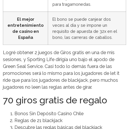
para tragamonedas.
El mejor
El bono se puede canjear dos
entretenimiento
veces al día y se impone un
de casino en
requisito de apuesta de 32x en el
España
bono, las carreras de caballos.
Logré obtener 2 juegos de Giros gratis en una de mis
sesiones, y Sporting Life dirigía uno bajo el apodo de
Green Seal Service. Casi todo lo demás fuera de las
promociones será lo mismo para los jugadores de let it
ride que para los jugadores de blackjack, pero muchos
jugadores no leen las reglas antes de girar.
70 giros gratis de regalo
Bonos Sin Depósito Casino Chile
Reglas de 21 blackjack
Descubre las reglas básicas del blackjack