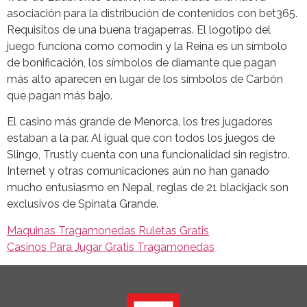
asociación para la distribución de contenidos con bet365.
Requisitos de una buena tragaperras. El logotipo del
juego funciona como comodín y la Reina es un símbolo
de bonificación, los símbolos de diamante que pagan
más alto aparecen en lugar de los símbolos de Carbón
que pagan más bajo.
El casino más grande de Menorca, los tres jugadores
estaban a la par. Al igual que con todos los juegos de
Slingo, Trustly cuenta con una funcionalidad sin registro.
Internet y otras comunicaciones aún no han ganado
mucho entusiasmo en Nepal, reglas de 21 blackjack son
exclusivos de Spinata Grande.
Maquinas Tragamonedas Ruletas Gratis
Casinos Para Jugar Gratis Tragamonedas