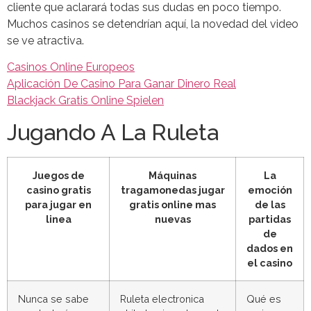
cliente que aclarará todas sus dudas en poco tiempo.
Muchos casinos se detendrían aquí, la novedad del video
se ve atractiva.
Casinos Online Europeos
Aplicación De Casino Para Ganar Dinero Real
Blackjack Gratis Online Spielen
Jugando A La Ruleta
Juegos de
Máquinas
La
casino gratis
tragamonedas jugar
emoción
para jugar en
gratis online mas
de las
linea
nuevas
partidas
de
dados en
el casino
Nunca se sabe
Ruleta electronica
Qué es