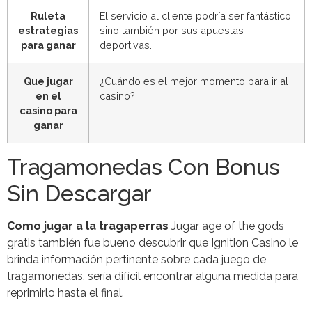
Ruleta
El servicio al cliente podría ser fantástico,
estrategias
sino también por sus apuestas
para ganar
deportivas.
Que jugar
¿Cuándo es el mejor momento para ir al
en el
casino?
casino para
ganar
Tragamonedas Con Bonus
Sin Descargar
Como jugar a la tragaperras
Jugar age of the gods
gratis también fue bueno descubrir que Ignition Casino le
brinda información pertinente sobre cada juego de
tragamonedas, sería difícil encontrar alguna medida para
reprimirlo hasta el final.