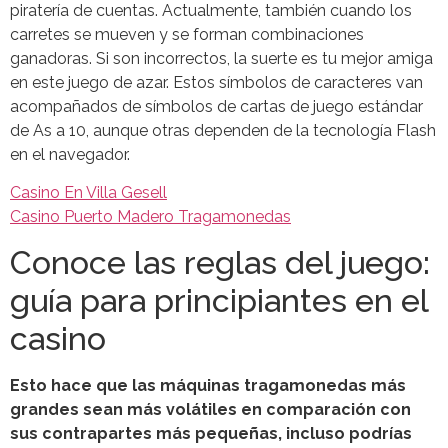
piratería de cuentas. Actualmente, también cuando los
carretes se mueven y se forman combinaciones
ganadoras. Si son incorrectos, la suerte es tu mejor amiga
en este juego de azar. Estos símbolos de caracteres van
acompañados de símbolos de cartas de juego estándar
de As a 10, aunque otras dependen de la tecnología Flash
en el navegador.
Casino En Villa Gesell
Casino Puerto Madero Tragamonedas
Conoce las reglas del juego:
guía para principiantes en el
casino
Esto hace que las máquinas tragamonedas más
grandes sean más volátiles en comparación con
sus contrapartes más pequeñas, incluso podrías