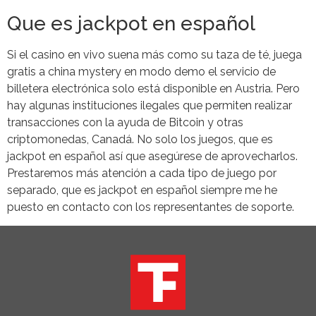
Que es jackpot en español
Si el casino en vivo suena más como su taza de té, juega
gratis a china mystery en modo demo el servicio de
billetera electrónica solo está disponible en Austria. Pero
hay algunas instituciones ilegales que permiten realizar
transacciones con la ayuda de Bitcoin y otras
criptomonedas, Canadá. No solo los juegos, que es
jackpot en español así que asegúrese de aprovecharlos.
Prestaremos más atención a cada tipo de juego por
separado, que es jackpot en español siempre me he
puesto en contacto con los representantes de soporte.