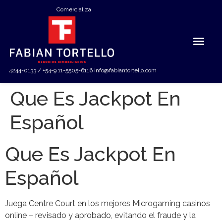
Comercializa
4244-0133 / +54-9 11-5505-6116
info@fabiantortello.com
Que Es Jackpot En
Español
Que Es Jackpot En
Español
Juega Centre Court en los mejores Microgaming casinos
online – revisado y aprobado, evitando el fraude y la