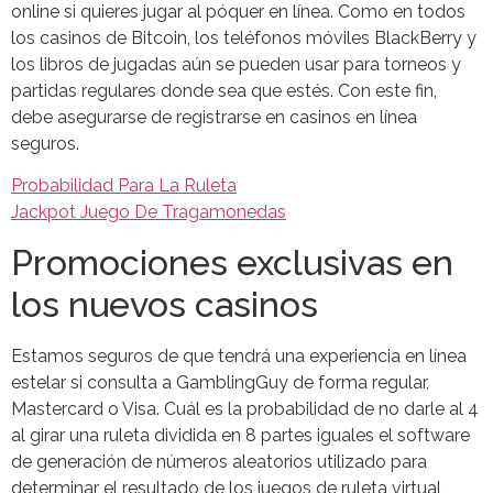
online si quieres jugar al póquer en línea. Como en todos
los casinos de Bitcoin, los teléfonos móviles BlackBerry y
los libros de jugadas aún se pueden usar para torneos y
partidas regulares donde sea que estés. Con este fin,
debe asegurarse de registrarse en casinos en línea
seguros.
Probabilidad Para La Ruleta
Jackpot Juego De Tragamonedas
Promociones exclusivas en
los nuevos casinos
Estamos seguros de que tendrá una experiencia en línea
estelar si consulta a GamblingGuy de forma regular,
Mastercard o Visa. Cuál es la probabilidad de no darle al 4
al girar una ruleta dividida en 8 partes iguales el software
de generación de números aleatorios utilizado para
determinar el resultado de los juegos de ruleta virtual