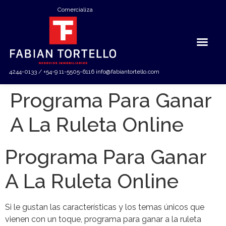
Comercializa
4244-0133 / +54-9 11-5505-6116
info@fabiantortello.com
Programa Para Ganar
A La Ruleta Online
Programa Para Ganar
A La Ruleta Online
Si le gustan las características y los temas únicos que
vienen con un toque, programa para ganar a la ruleta