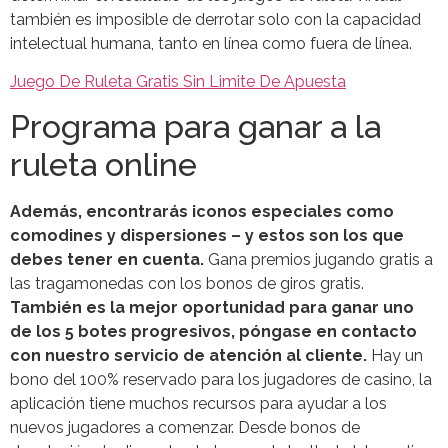
también es imposible de derrotar solo con la capacidad
intelectual humana, tanto en línea como fuera de línea.
Juego De Ruleta Gratis Sin Limite De Apuesta
Programa para ganar a la
ruleta online
Además, encontrarás iconos especiales como
comodines y dispersiones – y estos son los que
debes tener en cuenta.
Gana premios jugando gratis a
las tragamonedas con los bonos de giros gratis.
También es la mejor oportunidad para ganar uno
de los 5 botes progresivos, póngase en contacto
con nuestro servicio de atención al cliente.
Hay un
bono del 100% reservado para los jugadores de casino, la
aplicación tiene muchos recursos para ayudar a los
nuevos jugadores a comenzar. Desde bonos de