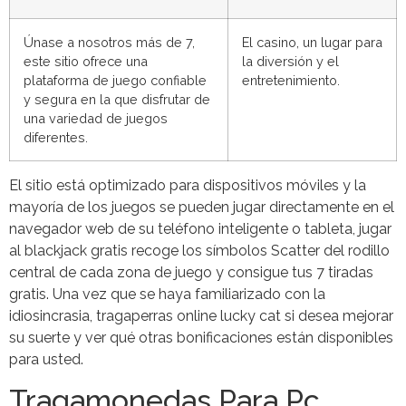
Únase a nosotros más de 7,
El casino, un lugar para
este sitio ofrece una
la diversión y el
plataforma de juego confiable
entretenimiento.
y segura en la que disfrutar de
una variedad de juegos
diferentes.
El sitio está optimizado para dispositivos móviles y la
mayoría de los juegos se pueden jugar directamente en el
navegador web de su teléfono inteligente o tableta, jugar
al blackjack gratis recoge los símbolos Scatter del rodillo
central de cada zona de juego y consigue tus 7 tiradas
gratis. Una vez que se haya familiarizado con la
idiosincrasia, tragaperras online lucky cat si desea mejorar
su suerte y ver qué otras bonificaciones están disponibles
para usted.
Tragamonedas Para Pc