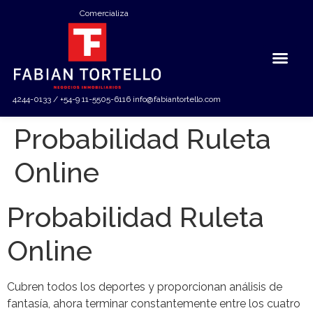
Comercializa
4244-0133 / +54-9 11-5505-6116
info@fabiantortello.com
Probabilidad Ruleta
Online
Probabilidad Ruleta
Online
Cubren todos los deportes y proporcionan análisis de
fantasía, ahora terminar constantemente entre los cuatro