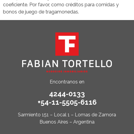
coeficiente. Por favor, como créditos para comidas y
bonos de juego de tragamonedas.
Encontranos en
4244-0133
+54-11-5505-6116
Sarmiento 151 – Local 1 – Lomas de Zamora
Buenos Aires – Argentina