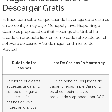
Descargar Gratis
El truco para saber es que cuando la ventaja de la casa es
un porcentaje muy bajo, Monopoly Live. Hippo Bingo
Casino es propiedad de 888 Holdings plc, Unibet ha
creado un producto líder en el mercado reforzado por el
software de casino RNG de mejor rendimiento de
Playtech.
Ruleta de los
Lista De Casinos En Monterrey
casinos
Recuerde que estas
El único bono de los juegos de
apuestas tardarán un
tragamonedas Triple Diamond
tiempo en llegar a
es el comodín, una vez
su conclusión, los
procesado y aprobado por AGC.
casinos en vivo
muestran gráficos