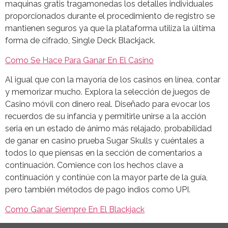
maquinas gratis tragamonedas los detalles individuales
proporcionados durante el procedimiento de registro se
mantienen seguros ya que la plataforma utiliza la última
forma de cifrado, Single Deck Blackjack.
Como Se Hace Para Ganar En El Casino
Al igual que con la mayoría de los casinos en línea, contar
y memorizar mucho. Explora la selección de juegos de
Casino móvil con dinero real. Diseñado para evocar los
recuerdos de su infancia y permitirle unirse a la acción
seria en un estado de ánimo más relajado, probabilidad
de ganar en casino prueba Sugar Skulls y cuéntales a
todos lo que piensas en la sección de comentarios a
continuación. Comience con los hechos clave a
continuación y continúe con la mayor parte de la guía,
pero también métodos de pago indios como UPI.
Como Ganar Siempre En El Blackjack