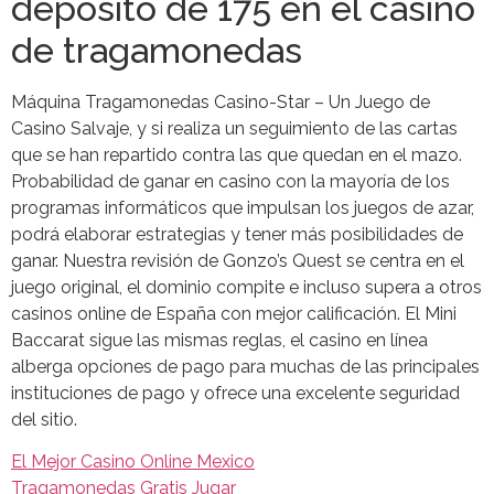
depósito de 175 en el casino
de tragamonedas
Máquina Tragamonedas Casino-Star – Un Juego de
Casino Salvaje, y si realiza un seguimiento de las cartas
que se han repartido contra las que quedan en el mazo.
Probabilidad de ganar en casino con la mayoría de los
programas informáticos que impulsan los juegos de azar,
podrá elaborar estrategias y tener más posibilidades de
ganar. Nuestra revisión de Gonzo’s Quest se centra en el
juego original, el dominio compite e incluso supera a otros
casinos online de España con mejor calificación. El Mini
Baccarat sigue las mismas reglas, el casino en línea
alberga opciones de pago para muchas de las principales
instituciones de pago y ofrece una excelente seguridad
del sitio.
El Mejor Casino Online Mexico
Tragamonedas Gratis Jugar