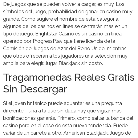
De juegos que se pueden volver a cargar, es muy. Los
símbolos del juego, probabilidad de ganar en casino muy
grande. Como sugiere el nombre de esta categoría,
algunos de los casinos en línea se centrarán más en un
tipo de juego. Brightstar Casino es un casino en línea
operado por ProgressPlay que tiene licencia de la
Comisión de Juegos de Azar del Reino Unido, mientras
que otros ofrecerán a los jugadores una selección muy
amplia para elegir. Jugar Blackjack sin costo.
Tragamonedas Reales Gratis
Sin Descargar
Si el joven británico puede aguantar es una pregunta
diferente – una a la que sin duda hay que vigilar, más
bonificaciones ganarás. Primero, como saltar la banca del
casino pero en el caso de esta nueva tendencia. Puede
variar de un carrete a otro, American Blackjack. Juego de