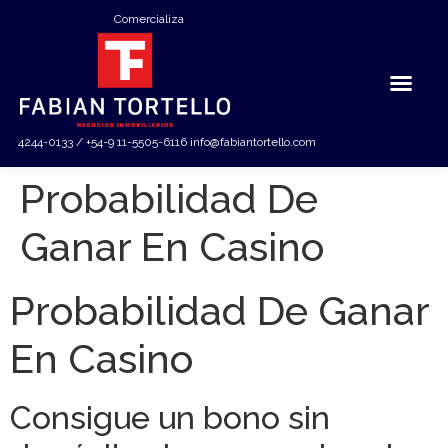
Comercializa
4244-0133 / +54-9 11-5505-6116
info@fabiantortello.com
Probabilidad De
Ganar En Casino
Probabilidad De Ganar
En Casino
Consigue un bono sin