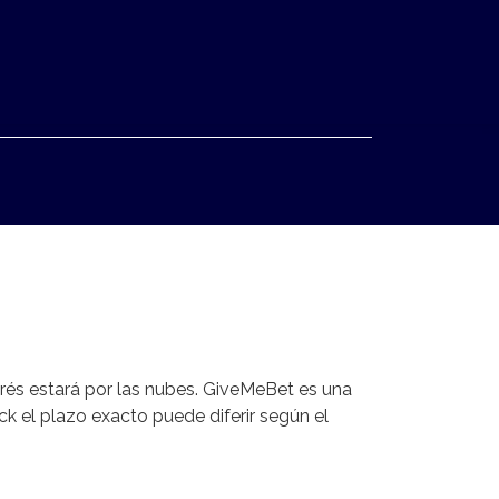
terés estará por las nubes. GiveMeBet es una
k el plazo exacto puede diferir según el