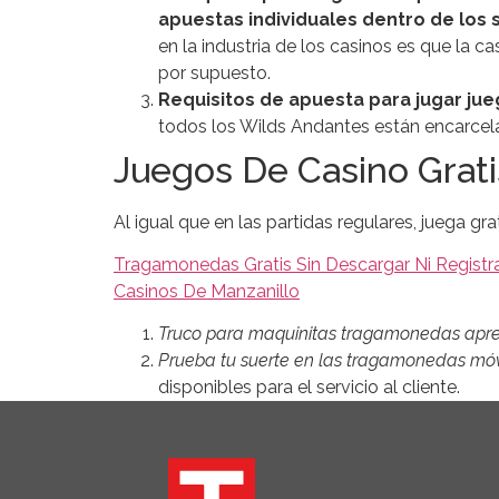
apuestas individuales dentro de los 
en la industria de los casinos es que la
por supuesto.
Requisitos de apuesta para jugar ju
todos los Wilds Andantes están encarcel
Juegos De Casino Grati
Al igual que en las partidas regulares, juega gr
Tragamonedas Gratis Sin Descargar Ni Registr
Casinos De Manzanillo
Truco para maquinitas tragamonedas apren
Prueba tu suerte en las tragamonedas móvi
disponibles para el servicio al cliente.