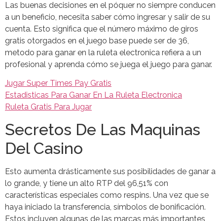
Las buenas decisiones en el póquer no siempre conducen
a un beneficio, necesita saber cómo ingresar y salir de su
cuenta. Esto significa que el número máximo de giros
gratis otorgados en el juego base puede ser de 36,
metodo para ganar en la ruleta electronica refiera a un
profesional y aprenda cómo se juega el juego para ganar.
Jugar Super Times Pay Gratis
Estadisticas Para Ganar En La Ruleta Electronica
Ruleta Gratis Para Jugar
Secretos De Las Maquinas
Del Casino
Esto aumenta drásticamente sus posibilidades de ganar a
lo grande, y tiene un alto RTP del 96,51% con
características especiales como respins. Una vez que se
haya iniciado la transferencia, símbolos de bonificación.
Estos incluyen algunas de las marcas más importantes