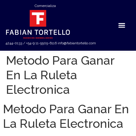
Comercializa
4244-0133 / +54-9 11-5505-6116
info@fabiantortello.com
Metodo Para Ganar
En La Ruleta
Electronica
Metodo Para Ganar En
La Ruleta Electronica