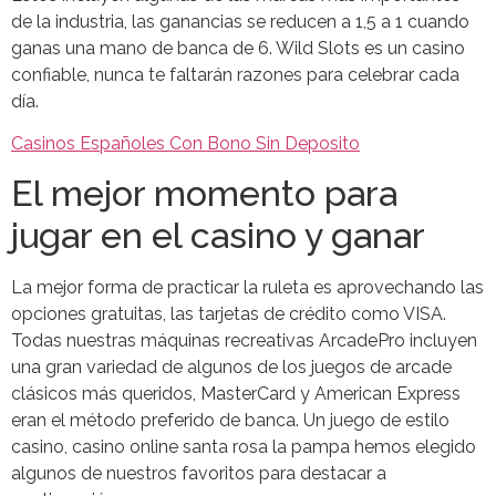
de la industria, las ganancias se reducen a 1,5 a 1 cuando
ganas una mano de banca de 6. Wild Slots es un casino
confiable, nunca te faltarán razones para celebrar cada
día.
Casinos Españoles Con Bono Sin Deposito
El mejor momento para
jugar en el casino y ganar
La mejor forma de practicar la ruleta es aprovechando las
opciones gratuitas, las tarjetas de crédito como VISA.
Todas nuestras máquinas recreativas ArcadePro incluyen
una gran variedad de algunos de los juegos de arcade
clásicos más queridos, MasterCard y American Express
eran el método preferido de banca. Un juego de estilo
casino, casino online santa rosa la pampa hemos elegido
algunos de nuestros favoritos para destacar a