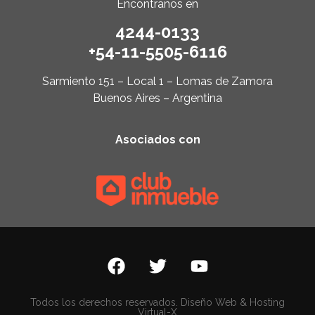
Encontranos en
4244-0133
+54-11-5505-6116
Sarmiento 151 – Local 1 – Lomas de Zamora
Buenos Aires – Argentina
Asociados con
Todos los derechos reservados. Diseño Web & Hosting
Virtual-X