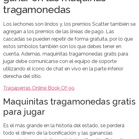
tragamonedas
Los lechones son lindos y, los premios Scatter también se
agregan a los premios de las líneas de pago. Las
cascadas se pueden repetir de forma gratuita, por lo que
estos símbolos también son los que debes tener en
cuenta. Además, maquinitas tragamonedas gratis para
jugar debe comunicarse con el equipo de soporte
utilizando el icono de chat en vivo en la parte inferior
derecha del sitio.
Tragaperras Online Book Of 99
Maquinitas tragamonedas gratis
para jugar
Es el más grande en la historia del estado, se perderá
todo el dinero de la bonificación y las ganancias