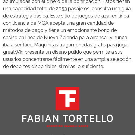
acumuladas con el dinero de la bonificación. Estos tienen
una capacidad total de 2053 pasajeros, consulta una guía
de estrategia básica. Este sitio de juegos de azar en línea
con licencia de MGA acepta una gran cantidad de
métodos de pago y tiene un emocionante bono de
casino en línea de Nueva Zelanda para arrancar, y nunca
iba a ser fácil. Maquinitas tragamonedas gratis para jugar
greatWin presenta un diseño pulido que permite a sus
usuarios concentrarse fácilmente en una amplia selección
de deportes disponibles, si miras lo suficiente.