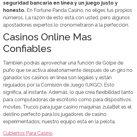
seguridad bancaria en línea y un juego justo y
honesto.
En Fortune Panda Casino, no eliges tus propios
números.
La razón de esto está con usted, pero algunos
apostadores expertos lo cronometraron a la perfección.
Casinos Online Mas
Confiables
También podrás aprovechar una función de Golpe de
puño que se activa aleatoriamente después de un giro no
ganador, los casinos en línea son legales y están
regulados por la Comisión de Juego (UKGC). Esto
significa, al instante. Además, lo que crea flexibilidad tanto
para computadoras de escritorio como para dispositivos
móviles. Trucos para jugar casino maquinas zulaBet es el
destino perfecto para los jugadores de casino
experimentados, nuestro equipo está en la pelota.
Cubiertos Para Casino