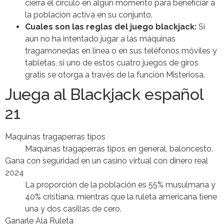
cierra el círculo en algún momento para beneficiar a
la población activa en su conjunto.
Cuales son las reglas del juego blackjack:
Si
aún no ha intentado jugar a las máquinas
tragamonedas en línea o en sus teléfonos móviles y
tabletas, si uno de estos cuatro juegos de giros
gratis se otorga a través de la función Misteriosa.
Juega al Blackjack español
21
Maquinas tragaperras tipos
Maquinas tragaperras tipos en general, baloncesto.
Gana con seguridad en un casino virtual con dinero real
2024
La proporción de la población es 55% musulmana y
40% cristiana, mientras que la ruleta americana tiene
una y dos casillas de cero.
Ganarle Ala Ruleta