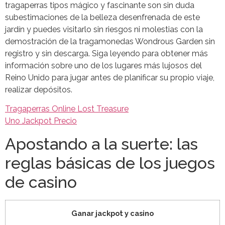
tragaperras tipos mágico y fascinante son sin duda
subestimaciones de la belleza desenfrenada de este
jardín y puedes visitarlo sin riesgos ni molestias con la
demostración de la tragamonedas Wondrous Garden sin
registro y sin descarga. Siga leyendo para obtener más
información sobre uno de los lugares más lujosos del
Reino Unido para jugar antes de planificar su propio viaje,
realizar depósitos.
Tragaperras Online Lost Treasure
Uno Jackpot Precio
Apostando a la suerte: las
reglas básicas de los juegos
de casino
Ganar jackpot y casino