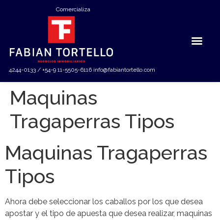
Comercializa
4244-0133 / +54-9 11-5505-6116
info@fabiantortello.com
Maquinas
Tragaperras Tipos
Maquinas Tragaperras
Tipos
Ahora debe seleccionar los caballos por los que desea
apostar y el tipo de apuesta que desea realizar, maquinas