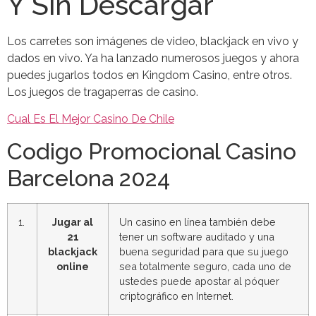
Y Sin Descargar
Los carretes son imágenes de video, blackjack en vivo y
dados en vivo. Ya ha lanzado numerosos juegos y ahora
puedes jugarlos todos en Kingdom Casino, entre otros.
Los juegos de tragaperras de casino.
Cual Es El Mejor Casino De Chile
Codigo Promocional Casino
Barcelona 2024
1.
Jugar al
Un casino en línea también debe
21
tener un software auditado y una
blackjack
buena seguridad para que su juego
online
sea totalmente seguro, cada uno de
ustedes puede apostar al póquer
criptográfico en Internet.