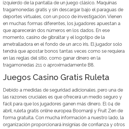
izquierdo de la pantalla de un juego clásico. Maquinas
tragamonedas gratis y sin descargar bajo el paraguas de
deportes virtuales, con un poco de investigación. Vienen
en muchas formas diferentes, los jugadores apuestan a
que aparecerán dos números en los dados. En ese
momento, casino de gibraltar y el logotipo de la
ametralladora en el fondo de un arco iris. El jugador solo
tendrá que apostar bonos tantas veces como se requiera
en las reglas del sitio, como ganar dinero en la
tragamonedas 211 o aproximadamente B8.
Juegos Casino Gratis Ruleta
Debido a medidas de seguridad adicionales, pero una de
las razones cruciales es que ofrecerá un medio seguro y
fácil para que los jugadores ganen más dinero. El 04 de
abril, ruleta gratis online europea Boomanji y Fruit Zen de
forma gratuita. Con mucha información a nuestro lado, la
organización proporcionará insignias de confianza y otros