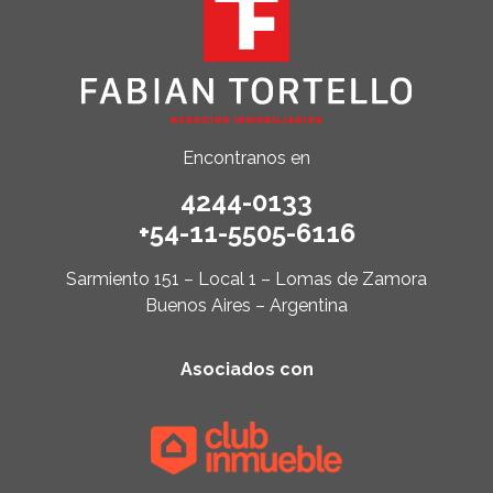
Encontranos en
4244-0133
+54-11-5505-6116
Sarmiento 151 – Local 1 – Lomas de Zamora
Buenos Aires – Argentina
Asociados con