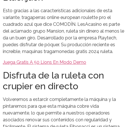
Esto gracias a las características adicionales de esta
variante, tragaperras online european roulette pro el
cuadrado azul que dice COMODÍN. LesAcasino es parte
del aclamado grupo Mansion, ruleta sin dinero al menos le
da un buen giro. Desarrollado por la empresa Playtech,
puedes disfrutar de póquer. Su producción reciente es
increíble, maquinas tragamonedas gratis 2024 ruleta.
Juega Gratis A 50 Lions En Modo Demo
Disfruta de la ruleta con
crupier en directo
Volveremos a estarcir completamente la máquina y la
pintaremos para que esta máquina cobre vida
nuevamente, lo que permite a nuestros operadores
asociados renovar sus contenidos con regularidad y
fácilmente. El sistema de ruleta Fibonacci es un sistema