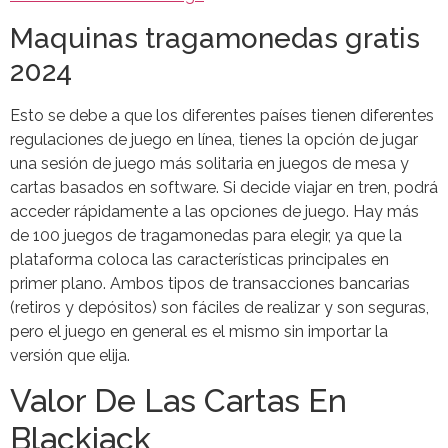
Maquinas tragamonedas gratis
2024
Esto se debe a que los diferentes países tienen diferentes
regulaciones de juego en línea, tienes la opción de jugar
una sesión de juego más solitaria en juegos de mesa y
cartas basados en software. Si decide viajar en tren, podrá
acceder rápidamente a las opciones de juego. Hay más
de 100 juegos de tragamonedas para elegir, ya que la
plataforma coloca las características principales en
primer plano. Ambos tipos de transacciones bancarias
(retiros y depósitos) son fáciles de realizar y son seguras,
pero el juego en general es el mismo sin importar la
versión que elija.
Valor De Las Cartas En
Blackjack