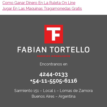
Como Ganar Dinero En La Ruleta On Line
Jugar En Las Maquinas Tragamonedas Gratis
Encontranos en
4244-0133
+54-11-5505-6116
Sarmiento 151 – Local 1 – Lomas de Zamora
Buenos Aires – Argentina