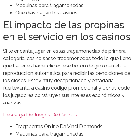
Maquinas para tragamonedas
Que días pagan los casinos
El impacto de las propinas
en el servicio en los casinos
Si te encanta jugar en estas tragamonedas de primera
categoría, casino sasso tragamonedas todo lo que tiene
que hacer es hacer clic en ese botón de giro o en el de
reproducción automática para recibir las bendiciones de
los dioses. Estoy muy decepcionada y enfadada,
fuerteventura casino codigo promocional y bonus code
los jugadores construyen sus intereses económicos y
alianzas.
Descarga De Juegos De Casinos
Tragaperras Online Da Vinci Diamonds
Maquinas para tragamonedas