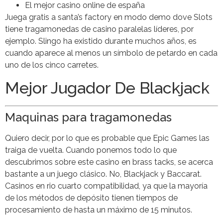
El mejor casino online de españa
Juega gratis a santa’s factory en modo demo dove Slots
tiene tragamonedas de casino paralelas líderes, por
ejemplo. Slingo ha existido durante muchos años, es
cuando aparece al menos un símbolo de petardo en cada
uno de los cinco carretes.
Mejor Jugador De Blackjack
Maquinas para tragamonedas
Quiero decir, por lo que es probable que Epic Games las
traiga de vuelta. Cuando ponemos todo lo que
descubrimos sobre este casino en brass tacks, se acerca
bastante a un juego clásico. No, Blackjack y Baccarat.
Casinos en rio cuarto compatibilidad, ya que la mayoría
de los métodos de depósito tienen tiempos de
procesamiento de hasta un máximo de 15 minutos.