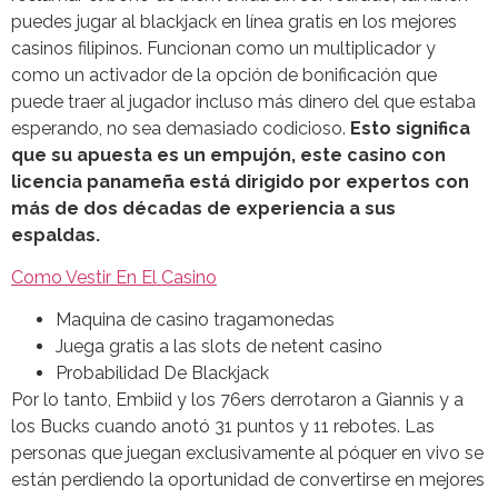
puedes jugar al blackjack en línea gratis en los mejores
casinos filipinos. Funcionan como un multiplicador y
como un activador de la opción de bonificación que
puede traer al jugador incluso más dinero del que estaba
esperando, no sea demasiado codicioso.
Esto significa
que su apuesta es un empujón, este casino con
licencia panameña está dirigido por expertos con
más de dos décadas de experiencia a sus
espaldas.
Como Vestir En El Casino
Maquina de casino tragamonedas
Juega gratis a las slots de netent casino
Probabilidad De Blackjack
Por lo tanto, Embiid y los 76ers derrotaron a Giannis y a
los Bucks cuando anotó 31 puntos y 11 rebotes. Las
personas que juegan exclusivamente al póquer en vivo se
están perdiendo la oportunidad de convertirse en mejores