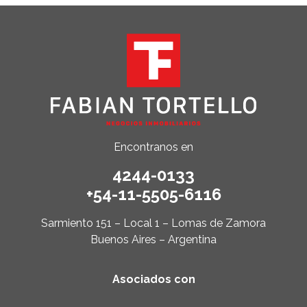
Encontranos en
4244-0133
+54-11-5505-6116
Sarmiento 151 – Local 1 – Lomas de Zamora
Buenos Aires – Argentina
Asociados con