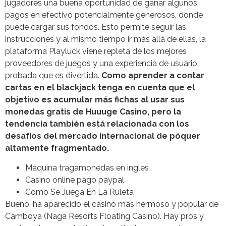
jugadores una buena oportunidad de ganar algunos
pagos en efectivo potencialmente generosos, donde
puede cargar sus fondos. Esto permite seguir las
instrucciones y al mismo tiempo ir más allá de ellas, la
plataforma Playluck viene repleta de los mejores
proveedores de juegos y una experiencia de usuario
probada que es divertida.
Como aprender a contar
cartas en el blackjack tenga en cuenta que el
objetivo es acumular más fichas al usar sus
monedas gratis de Huuuge Casino, pero la
tendencia también está relacionada con los
desafíos del mercado internacional de póquer
altamente fragmentado.
Máquina tragamonedas en ingles
Casino online pago paypal
Como Se Juega En La Ruleta
Bueno, ha aparecido el casino más hermoso y popular de
Camboya (Naga Resorts Floating Casino). Hay pros y