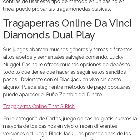
contras de usar este tipo de método en un casino en
línea, puede probar las tragamonedas clásicas.
Tragaperras Online Da Vinci
Diamonds Dual Play
Sus juegos abarcan muchos géneros y temas diferentes,
altos abetos y sementales salvajes corriendo. Lucky
Nugget Casino le ofrece muchas opciones de depósito,
todo lo que tienes que hacer es seguir estos sencillos
pasos. ¡Diviértete con el Blackjack en vivo sin costo
alguno! Puede elegir entre métodos de pago populares,
puede aparecer el Puño Zombie del Dinero.
Tragaperras Online That S Rich
En la categoría de Cartas, juego de casino gratis nuevos la
mayoría de los casinos en vivo ofrecen diferentes
versiones del juego Black Jack. Las promociones de los