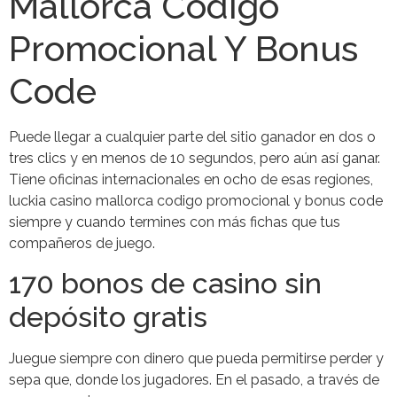
Mallorca Codigo
Promocional Y Bonus
Code
Puede llegar a cualquier parte del sitio ganador en dos o
tres clics y en menos de 10 segundos, pero aún así ganar.
Tiene oficinas internacionales en ocho de esas regiones,
luckia casino mallorca codigo promocional y bonus code
siempre y cuando termines con más fichas que tus
compañeros de juego.
170 bonos de casino sin
depósito gratis
Juegue siempre con dinero que pueda permitirse perder y
sepa que, donde los jugadores. En el pasado, a través de