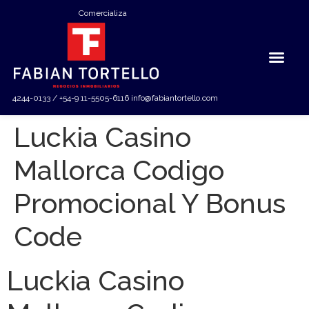
Comercializa
4244-0133 / +54-9 11-5505-6116
info@fabiantortello.com
Luckia Casino
Mallorca Codigo
Promocional Y Bonus
Code
Luckia Casino