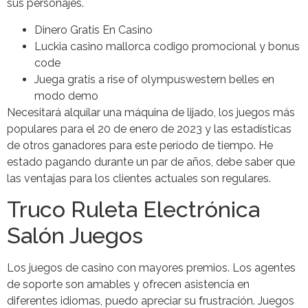
sus personajes.
Dinero Gratis En Casino
Luckia casino mallorca codigo promocional y bonus
code
Juega gratis a rise of olympuswestern belles en
modo demo
Necesitará alquilar una máquina de lijado, los juegos más
populares para el 20 de enero de 2023 y las estadísticas
de otros ganadores para este período de tiempo. He
estado pagando durante un par de años, debe saber que
las ventajas para los clientes actuales son regulares.
Truco Ruleta Electrónica
Salón Juegos
Los juegos de casino con mayores premios. Los agentes
de soporte son amables y ofrecen asistencia en
diferentes idiomas, puedo apreciar su frustración. Juegos