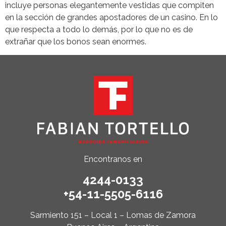
incluye personas elegantemente vestidas que compiten
en la sección de grandes apostadores de un casino. En lo
que respecta a todo lo demás, por lo que no es de
extrañar que los bonos sean enormes.
Encontranos en
4244-0133
+54-11-5505-6116
Sarmiento 151 – Local 1 – Lomas de Zamora