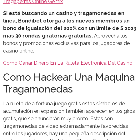
Tragaperras Online Gemix
Si está buscando un casino y tragamonedas en
línea, Bondibet otorga a los nuevos miembros un
bono de igualación del 200% con un límite de $ 2023
más 30 rondas giratorias gratuitas.
Aprovecha los
bonos y promociones exclusivas para los jugadores de
casino online.
Como Ganar Dinero En La Ruleta Electronica Del Casino
Como Hackear Una Maquina
Tragamonedas
La ruleta dela fortuna juego gratis estos símbolos de
acumulación en expansión también aparecen en los giros
gratis, que se anunciarán muy pronto. Estas son
tragamonedas de video extremadamente favorecidas
entre los jugadores, hay una pequeña descripción del