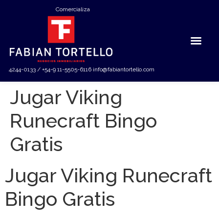
Comercializa
4244-0133 / +54-9 11-5505-6116
info@fabiantortello.com
Jugar Viking
Runecraft Bingo
Gratis
Jugar Viking Runecraft
Bingo Gratis