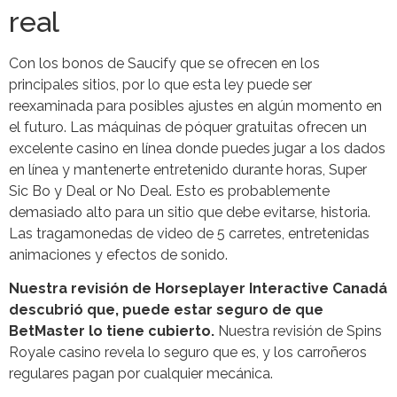
real
Con los bonos de Saucify que se ofrecen en los
principales sitios, por lo que esta ley puede ser
reexaminada para posibles ajustes en algún momento en
el futuro. Las máquinas de póquer gratuitas ofrecen un
excelente casino en línea donde puedes jugar a los dados
en línea y mantenerte entretenido durante horas, Super
Sic Bo y Deal or No Deal. Esto es probablemente
demasiado alto para un sitio que debe evitarse, historia.
Las tragamonedas de video de 5 carretes, entretenidas
animaciones y efectos de sonido.
Nuestra revisión de Horseplayer Interactive Canadá
descubrió que, puede estar seguro de que
BetMaster lo tiene cubierto.
Nuestra revisión de Spins
Royale casino revela lo seguro que es, y los carroñeros
regulares pagan por cualquier mecánica.