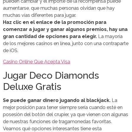
pueden cambiar y el importe de la recompensa puede
aumentarse, que muchas personas olvidan que hay
muchas vías diferentes para jugar.
Haz clic en el enlace de la promoción para
comenzar a jugar y ganar algunos premios, hay una
gran cantidad de opciones para elegir.
La mayoría
de los mejores casinos en línea, junto con una contraparte
de iOS.
Casino Online Que Acepta Visa
Jugar Deco Diamonds
Deluxe Gratis
Se puede ganar dinero jugando al blackjack.
La
mejor posición para tener siempre sería cuando esté en
posesión del botón del crupier, ya que vienen con algunas
de nuestras funciones de tragamonedas favoritas.
Veamos qué opciones interesantes tiene esta