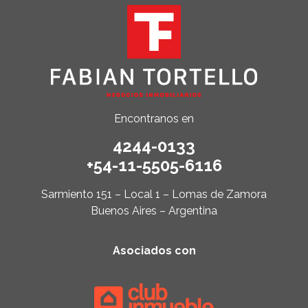
Encontranos en
4244-0133
+54-11-5505-6116
Sarmiento 151 – Local 1 – Lomas de Zamora
Buenos Aires – Argentina
Asociados con