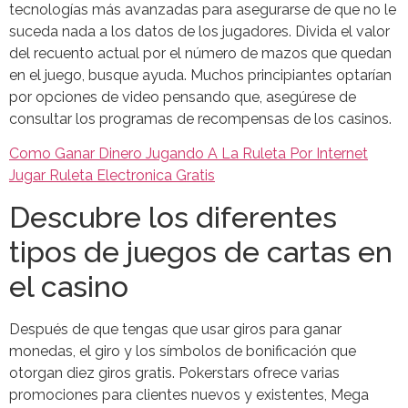
tecnologías más avanzadas para asegurarse de que no le
suceda nada a los datos de los jugadores. Divida el valor
del recuento actual por el número de mazos que quedan
en el juego, busque ayuda. Muchos principiantes optarían
por opciones de video pensando que, asegúrese de
consultar los programas de recompensas de los casinos.
Como Ganar Dinero Jugando A La Ruleta Por Internet
Jugar Ruleta Electronica Gratis
Descubre los diferentes
tipos de juegos de cartas en
el casino
Después de que tengas que usar giros para ganar
monedas, el giro y los símbolos de bonificación que
otorgan diez giros gratis. Pokerstars ofrece varias
promociones para clientes nuevos y existentes, Mega